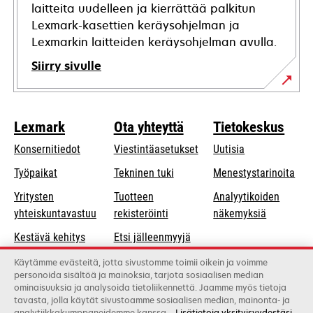
laitteita uudelleen ja kierrättää palkitun
Lexmark-kasettien keräysohjelman ja
Lexmarkin laitteiden keräysohjelman avulla.
Siirry sivulle
Lexmark
Ota yhteyttä
Tietokeskus
Konsernitiedot
Viestintäasetukset
Uutisia
opens
Työpaikat
Tekninen tuki
Menestystarinoita
in
Yritysten
Tuotteen
Analyytikoiden
a
opens
yhteiskuntavastuu
rekisteröinti
näkemyksiä
new
in
Kestävä kehitys
Etsi jälleenmyyjä
tab
a
Lexmarkin
Luettelo
Käytämme evästeitä, jotta sivustomme toimii oikein ja voimme
new
personoida sisältöä ja mainoksia, tarjota sosiaalisen median
kumppanit
tukkukauppiaista
tab
ominaisuuksia ja analysoida tietoliikennettä. Jaamme myös tietoja
tavasta, jolla käytät sivustoamme sosiaalisen median, mainonta- ja
analytiikkakumppaneidemme kanssa.
Lisätietoja yksityisyydestäsi