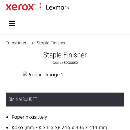
Etusivu
Tulostimet
Staple Finisher
Staple Finisher
Osa #.: 50G0850
OMINAISUUDET
Paperinkäsittely
Koko (mm - K x L x S): 246 x 435 x 414 mm