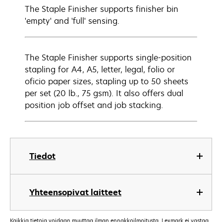
The Staple Finisher supports finisher bin
'empty' and 'full' sensing.
The Staple Finisher supports single-position
stapling for A4, A5, letter, legal, folio or
oficio paper sizes, stapling up to 50 sheets
per set (20 lb., 75 gsm). It also offers dual
position job offset and job stacking.
Tiedot
Yhteensopivat laitteet
Kaikkia tietoja voidaan muuttaa ilman ennakkoilmoitusta. Lexmark ei vastaa