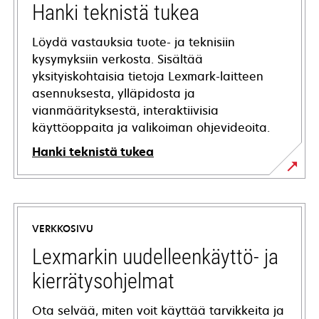
Hanki teknistä tukea
Löydä vastauksia tuote- ja teknisiin
kysymyksiin verkosta. Sisältää
yksityiskohtaisia tietoja Lexmark-laitteen
asennuksesta, ylläpidosta ja
vianmäärityksestä, interaktiivisia
käyttöoppaita ja valikoiman ohjevideoita.
Hanki teknistä tukea
opens
in
a
VERKKOSIVU
new
tab
Lexmarkin uudelleenkäyttö- ja
kierrätysohjelmat
Ota selvää, miten voit käyttää tarvikkeita ja