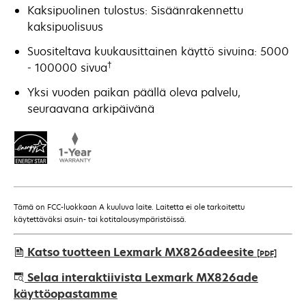
Kaksipuolinen tulostus: Sisäänrakennettu
kaksipuolisuus
Suositeltava kuukausittainen käyttö sivuina: 5000
†
- 100000 sivua
Yksi vuoden paikan päällä oleva palvelu,
seuraavana arkipäivänä
Tämä on FCC-luokkaan A kuuluva laite. Laitetta ei ole tarkoitettu
käytettäväksi asuin- tai kotitalousympäristöissä.
Katso tuotteen Lexmark MX826adeesite
[PDF]
opens
Selaa interaktiivista Lexmark MX826ade
in
käyttöopastamme