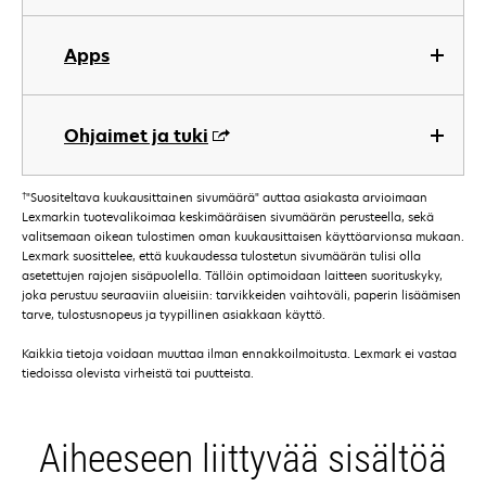
Apps
Ohjaimet ja tuki
†
"Suositeltava kuukausittainen sivumäärä" auttaa asiakasta arvioimaan
Lexmarkin tuotevalikoimaa keskimääräisen sivumäärän perusteella, sekä
valitsemaan oikean tulostimen oman kuukausittaisen käyttöarvionsa mukaan.
Lexmark suosittelee, että kuukaudessa tulostetun sivumäärän tulisi olla
asetettujen rajojen sisäpuolella. Tällöin optimoidaan laitteen suorituskyky,
joka perustuu seuraaviin alueisiin: tarvikkeiden vaihtoväli, paperin lisäämisen
tarve, tulostusnopeus ja tyypillinen asiakkaan käyttö.
Kaikkia tietoja voidaan muuttaa ilman ennakkoilmoitusta. Lexmark ei vastaa
tiedoissa olevista virheistä tai puutteista.
Aiheeseen liittyvää sisältöä