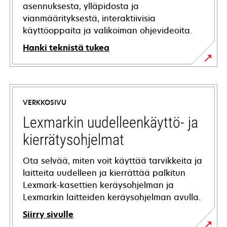
asennuksesta, ylläpidosta ja
vianmäärityksestä, interaktiivisia
käyttöoppaita ja valikoiman ohjevideoita.
Hanki teknistä tukea
opens
in
a
VERKKOSIVU
new
tab
Lexmarkin uudelleenkäyttö- ja
kierrätysohjelmat
Ota selvää, miten voit käyttää tarvikkeita ja
laitteita uudelleen ja kierrättää palkitun
Lexmark-kasettien keräysohjelman ja
Lexmarkin laitteiden keräysohjelman avulla.
Siirry sivulle