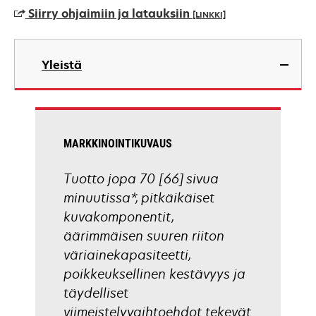
a
Siirry ohjaimiin ja latauksiin
[LINKKI]
new
tab
opens
in
Yleistä
a
new
tab
MARKKINOINTIKUVAUS
Tuotto jopa 70 [66] sivua
minuutissa*, pitkäikäiset
kuvakomponentit,
äärimmäisen suuren riiton
väriainekapasiteetti,
poikkeuksellinen kestävyys ja
täydelliset
viimeistelyvaihtoehdot tekevät