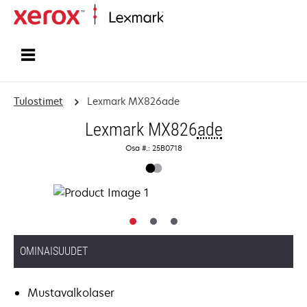
Etusivu
Tulostimet
Lexmark MX826ade
Lexmark MX826
ade
Osa #.: 25B0718
OMINAISUUDET
Mustavalkolaser