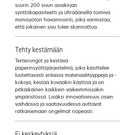
suurin 200 sivun asiakirjan
syöttökapasiteetti ja ultraäänellä toimiva
monisyötön havainnointi, joka varmistaa,
että jokainen sivu tulee skannattua.
Tehty kestämään
Teräsrungot ja kestävä
paperinsyöttöjärjestelmä, joka käsittelee
luotettavasti erilaisia materiaalityyppejä ja -
kokoja, kestää kovaakin käyttöä ja on
pitkäikäinen kaikkein vaikeimmissakin
ympäristössä. Lisäksi innovatiivisuus osien
vaihdossa ja saatavuudessa auttavat
ratkaisemaan ongelmat nopeasti.
Ei keskeytyksiä