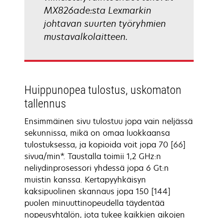
MX826ade:sta Lexmarkin
johtavan suurten työryhmien
mustavalkolaitteen.
Huippunopea tulostus, uskomaton
tallennus
Ensimmäinen sivu tulostuu jopa vain neljässä
sekunnissa, mikä on omaa luokkaansa
tulostuksessa, ja kopioida voit jopa 70 [66]
sivua/min*. Taustalla toimii 1,2 GHz:n
neliydinprosessori yhdessä jopa 6 Gt:n
muistin kanssa. Kertapyyhkäisyn
kaksipuolinen skannaus jopa 150 [144]
puolen minuuttinopeudella täydentää
nopeusyhtälön, jota tukee kaikkien aikojen