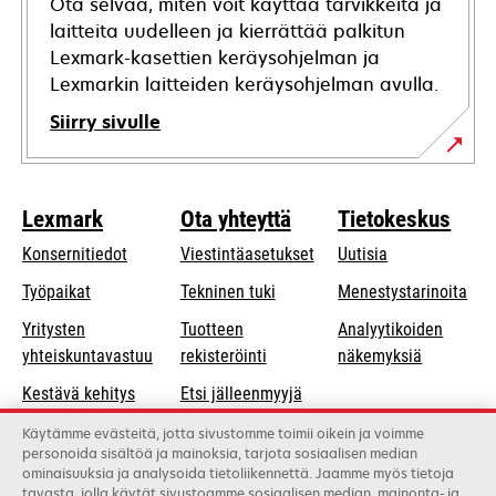
Ota selvää, miten voit käyttää tarvikkeita ja
laitteita uudelleen ja kierrättää palkitun
Lexmark-kasettien keräysohjelman ja
Lexmarkin laitteiden keräysohjelman avulla.
Siirry sivulle
Lexmark
Ota yhteyttä
Tietokeskus
Konsernitiedot
Viestintäasetukset
Uutisia
opens
Työpaikat
Tekninen tuki
Menestystarinoita
in
Yritysten
Tuotteen
Analyytikoiden
a
opens
yhteiskuntavastuu
rekisteröinti
näkemyksiä
new
in
Kestävä kehitys
Etsi jälleenmyyjä
tab
a
Lexmarkin
Luettelo
Käytämme evästeitä, jotta sivustomme toimii oikein ja voimme
new
personoida sisältöä ja mainoksia, tarjota sosiaalisen median
kumppanit
tukkukauppiaista
tab
ominaisuuksia ja analysoida tietoliikennettä. Jaamme myös tietoja
tavasta, jolla käytät sivustoamme sosiaalisen median, mainonta- ja