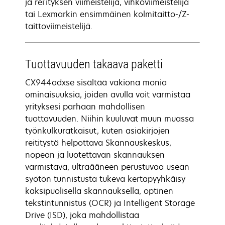
ja rei'ityksen viimeistelijä, vihkoviimeistelijä
tai Lexmarkin ensimmäinen kolmitaitto-/Z-
taittoviimeistelijä.
Tuottavuuden takaava paketti
CX944adxse sisältää vakiona monia
ominaisuuksia, joiden avulla voit varmistaa
yrityksesi parhaan mahdollisen
tuottavuuden. Niihin kuuluvat muun muassa
työnkulkuratkaisut, kuten asiakirjojen
reititystä helpottava Skannauskeskus,
nopean ja luotettavan skannauksen
varmistava, ultraääneen perustuvaa usean
syötön tunnistusta tukeva kertapyyhkäisy
kaksipuolisella skannauksella, optinen
tekstintunnistus (OCR) ja Intelligent Storage
Drive (ISD), joka mahdollistaa