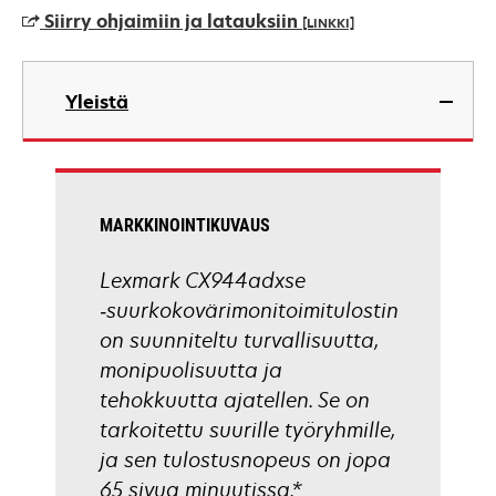
a
Siirry ohjaimiin ja latauksiin
[LINKKI]
new
tab
opens
in
Yleistä
a
new
tab
MARKKINOINTIKUVAUS
Lexmark CX944adxse
‑suurkokovärimonitoimitulostin
on suunniteltu turvallisuutta,
monipuolisuutta ja
tehokkuutta ajatellen. Se on
tarkoitettu suurille työryhmille,
ja sen tulostusnopeus on jopa
65 sivua minuutissa.*