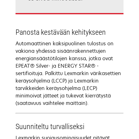
Panosta kestävään kehitykseen
Automaattinen kaksipuolinen tulostus on
vakiona yhdessä sisäänrakennettujen
energiansäästötilojen kanssa, jotka ovat
EPEAT® Silver- ja ENERGY STAR® -
sertifioituja. Palkittu Lexmarkin värikasettien
keräysohjelma (LCCP) ja Lexmarkin
tarvikkeiden keräysohjelma (LECP)
minimoivat jätteet ja tukevat kierrätystä
(saatavuus vaihtelee maittain).
Suunniteltu turvalliseksi
Lexmarkin suojausominaisuudet pitävät