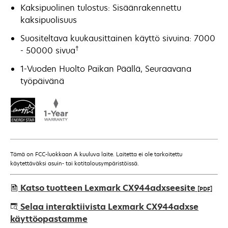
Kaksipuolinen tulostus: Sisäänrakennettu
kaksipuolisuus
Suositeltava kuukausittainen käyttö sivuina: 7000
†
- 50000 sivua
1-Vuoden Huolto Paikan Päällä, Seuraavana
työpäivänä
Tämä on FCC-luokkaan A kuuluva laite. Laitetta ei ole tarkoitettu
käytettäväksi asuin- tai kotitalousympäristöissä.
Katso tuotteen Lexmark CX944adxseesite
[PDF]
opens
Selaa interaktiivista Lexmark CX944adxse
in
käyttöopastamme