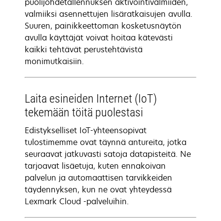
puolijohdetallennuksen aktivointivalmiiden,
valmiiksi asennettujen lisäratkaisujen avulla.
Suuren, painikkeettoman kosketusnäytön
avulla käyttäjät voivat hoitaa kätevästi
kaikki tehtävät perustehtävistä
monimutkaisiin.
Laita esineiden Internet (IoT)
tekemään töitä puolestasi
Edistykselliset IoT-yhteensopivat
tulostimemme ovat täynnä antureita, jotka
seuraavat jatkuvasti satoja datapisteitä. Ne
tarjoavat lisäetuja, kuten ennakoivan
palvelun ja automaattisen tarvikkeiden
täydennyksen, kun ne ovat yhteydessä
Lexmark Cloud -palveluihin.