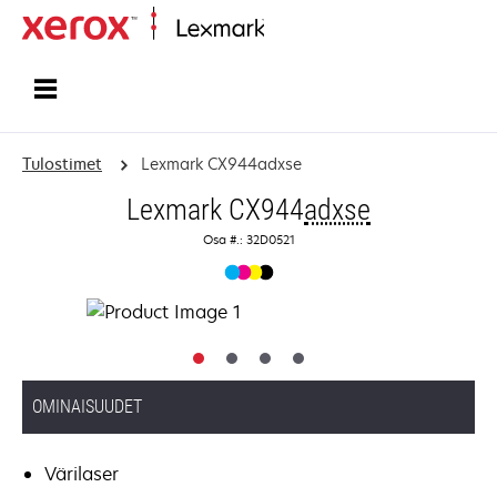
Etusivu
Tulostimet
Lexmark CX944adxse
Lexmark CX944
adxse
Osa #.: 32D0521
OMINAISUUDET
Värilaser