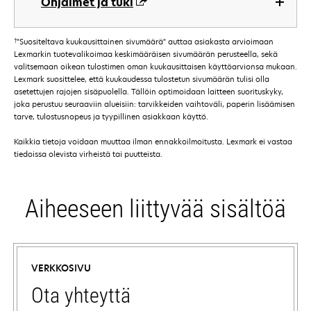
Ohjaimet ja tuki
†
"Suositeltava kuukausittainen sivumäärä" auttaa asiakasta arvioimaan
Lexmarkin tuotevalikoimaa keskimääräisen sivumäärän perusteella, sekä
valitsemaan oikean tulostimen oman kuukausittaisen käyttöarvionsa mukaan.
Lexmark suosittelee, että kuukaudessa tulostetun sivumäärän tulisi olla
asetettujen rajojen sisäpuolella. Tällöin optimoidaan laitteen suorituskyky,
joka perustuu seuraaviin alueisiin: tarvikkeiden vaihtoväli, paperin lisäämisen
tarve, tulostusnopeus ja tyypillinen asiakkaan käyttö.
Kaikkia tietoja voidaan muuttaa ilman ennakkoilmoitusta. Lexmark ei vastaa
tiedoissa olevista virheistä tai puutteista.
Aiheeseen liittyvää sisältöä
VERKKOSIVU
Ota yhteyttä