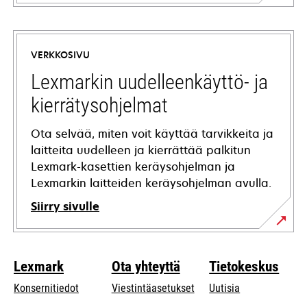
opens
in
a
VERKKOSIVU
new
tab
Lexmarkin uudelleenkäyttö- ja
kierrätysohjelmat
Ota selvää, miten voit käyttää tarvikkeita ja
laitteita uudelleen ja kierrättää palkitun
Lexmark-kasettien keräysohjelman ja
Lexmarkin laitteiden keräysohjelman avulla.
Siirry sivulle
Lexmark
Ota yhteyttä
Tietokeskus
Konsernitiedot
Viestintäasetukset
Uutisia