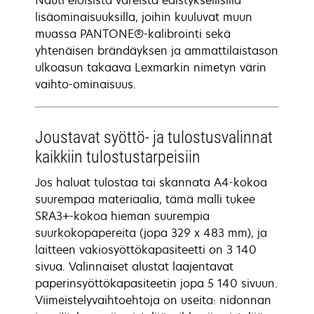
Nauti eloisista väreistä edistyksellisillä
lisäominaisuuksilla, joihin kuuluvat muun
muassa PANTONE®-kalibrointi sekä
yhtenäisen brändäyksen ja ammattilaistason
ulkoasun takaava Lexmarkin nimetyn värin
vaihto-ominaisuus.
Joustavat syöttö- ja tulostusvalinnat
kaikkiin tulostustarpeisiin
Jos haluat tulostaa tai skannata A4-kokoa
suurempaa materiaalia, tämä malli tukee
SRA3+-kokoa hieman suurempia
suurkokopapereita (jopa 329 x 483 mm), ja
laitteen vakiosyöttökapasiteetti on 3 140
sivua. Valinnaiset alustat laajentavat
paperinsyöttökapasiteetin jopa 5 140 sivuun.
Viimeistelyvaihtoehtoja on useita: nidonnan