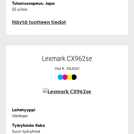
Tulostusnopeus: Jopa
55 s/min
Näytä tuotteen tiedot
Lexmark CX962se
Osa #.: 20L8261
Laitetyyppi
Värilaser
Työryhmän Koko
Suuri työryhmä