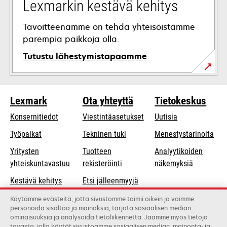
Lexmarkin kestävä kehitys
Tavoitteenamme on tehdä yhteisöistämme
parempia paikkoja olla.
Tutustu lähestymistapaamme
Lexmark
Ota yhteyttä
Tietokeskus
Konsernitiedot
Viestintäasetukset
Uutisia
opens
Työpaikat
Tekninen tuki
Menestystarinoita
in
Yritysten
Tuotteen
Analyytikoiden
a
opens
yhteiskuntavastuu
rekisteröinti
näkemyksiä
new
in
Kestävä kehitys
Etsi jälleenmyyjä
tab
a
Lexmarkin
Luettelo
new
Käytämme evästeitä, jotta sivustomme toimii oikein ja voimme
personoida sisältöä ja mainoksia, tarjota sosiaalisen median
kumppanit
tukkukauppiaista
tab
ominaisuuksia ja analysoida tietoliikennettä. Jaamme myös tietoja
tavasta, jolla käytät sivustoamme sosiaalisen median, mainonta- ja