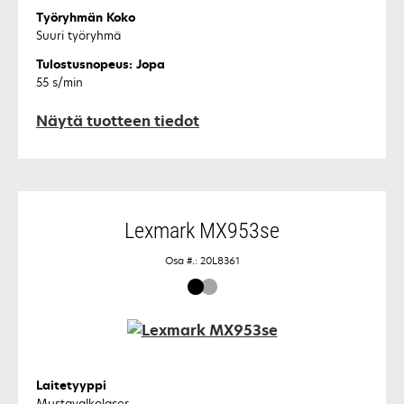
Työryhmän Koko
Suuri työryhmä
Tulostusnopeus: Jopa
55 s/min
Näytä tuotteen tiedot
Lexmark MX953se
Osa #.: 20L8361
Laitetyyppi
Mustavalkolaser