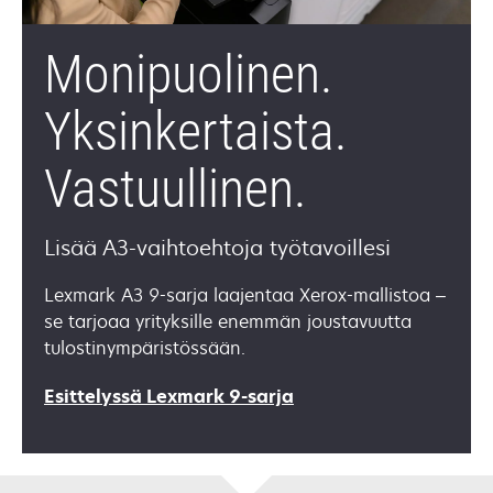
Monipuolinen.
Yksinkertaista.
Vastuullinen.
Lisää A3-vaihtoehtoja työtavoillesi
Lexmark A3 9-sarja laajentaa Xerox-mallistoa –
se tarjoaa yrityksille enemmän joustavuutta
tulostinympäristössään.
opens
Esittelyssä Lexmark 9-sarja
in
a
new