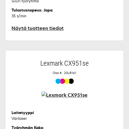
Suuri työryhmä
Tulostusnopeus: Jopa
35 s/min
Näytä tuotteen tiedot
Lexmark CX951se
Osa #.: 20L8161
Laitetyyppi
Värilaser
Työryhmän Koko