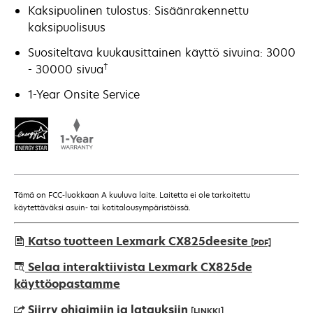
Kaksipuolinen tulostus: Sisäänrakennettu
kaksipuolisuus
Suositeltava kuukausittainen käyttö sivuina: 3000
†
- 30000 sivua
1-Year Onsite Service
Tämä on FCC-luokkaan A kuuluva laite. Laitetta ei ole tarkoitettu
käytettäväksi asuin- tai kotitalousympäristöissä.
Katso tuotteen Lexmark CX825deesite
[PDF]
opens
Selaa interaktiivista Lexmark CX825de
in
käyttöopastamme
a
Siirry ohjaimiin ja latauksiin
[LINKKI]