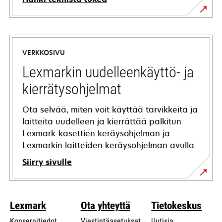
opens
in
a
VERKKOSIVU
new
tab
Lexmarkin uudelleenkäyttö- ja
kierrätysohjelmat
Ota selvää, miten voit käyttää tarvikkeita ja
laitteita uudelleen ja kierrättää palkitun
Lexmark-kasettien keräysohjelman ja
Lexmarkin laitteiden keräysohjelman avulla.
Siirry sivulle
Lexmark
Ota yhteyttä
Tietokeskus
Konsernitiedot
Viestintäasetukset
Uutisia