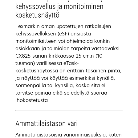
kehyssovellus ja monitoiminen
kosketusnäyttö
Lexmarkin oman upotettujen ratkaisujen
kehyssovelluksen (eSF) ansiosta
monitoimilaitteen voi ohjelmoida kunkin
asiakkaan ja toimialan tarpeita vastaavaksi.
CX825-sarjan kirkkaassa 25 cm:n (10
tuuman) värillisessä eTask-
kosketusnäytössä on erittäin tasainen pinta,
ja näyttöä voi käyttää esimerkiksi kynällä,
sormenpäillä tai kynsillä, koska sitä ei
tarvitse painaa eikä se edellytä suoraa
ihokostetusta.
Ammattilaistason väri
Ammattilaistasoisia väriominaisuuksia, kuten