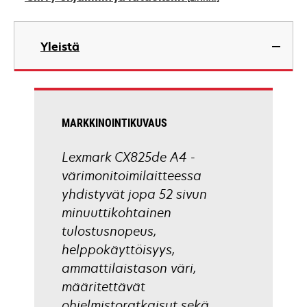
new
tab
opens
in
Yleistä
a
new
tab
MARKKINOINTIKUVAUS
Lexmark CX825de A4 -
värimonitoimilaitteessa
yhdistyvät jopa 52 sivun
minuuttikohtainen
tulostusnopeus,
helppokäyttöisyys,
ammattilaistason väri,
määritettävät
ohjelmistoratkaisut sekä