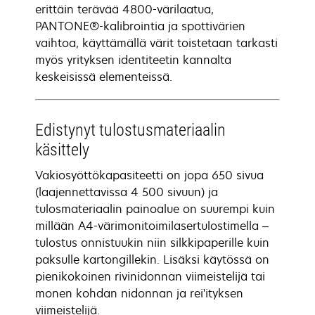
erittäin terävää 4800-värilaatua,
PANTONE®-kalibrointia ja spottivärien
vaihtoa, käyttämällä värit toistetaan tarkasti
myös yrityksen identiteetin kannalta
keskeisissä elementeissä.
Edistynyt tulostusmateriaalin
käsittely
Vakiosyöttökapasiteetti on jopa 650 sivua
(laajennettavissa 4 500 sivuun) ja
tulosmateriaalin painoalue on suurempi kuin
millään A4-värimonitoimilasertulostimella –
tulostus onnistuukin niin silkkipaperille kuin
paksulle kartongillekin. Lisäksi käytössä on
pienikokoinen rivinidonnan viimeistelijä tai
monen kohdan nidonnan ja rei'ityksen
viimeistelijä.