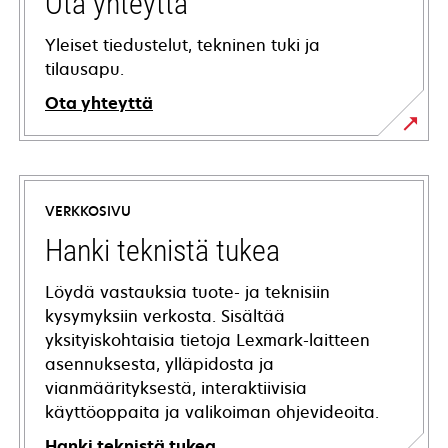
Ota yhteyttä
Yleiset tiedustelut, tekninen tuki ja
tilausapu.
Ota yhteyttä
VERKKOSIVU
Hanki teknistä tukea
Löydä vastauksia tuote- ja teknisiin
kysymyksiin verkosta. Sisältää
yksityiskohtaisia tietoja Lexmark-laitteen
asennuksesta, ylläpidosta ja
vianmäärityksestä, interaktiivisia
käyttöoppaita ja valikoiman ohjevideoita.
Hanki teknistä tukea