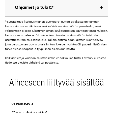
Ohjaimet ja tuki
†
"Suositeltava kuukausittainen sivumäärä" auttaa asiakasta arvioimaan
Lexmarkin tuotevalikoimaa keskimääräisen sivumäärän perusteella, sekä
valitsemaan oikean tulostimen oman kuukausittaisen käyttöarvionsa mukaan.
Lexmark suosittelee, että kuukaudessa tulostetun sivumäärän tulisi olla
asetettujen rajojen sisäpuolella. Tällöin optimoidaan laitteen suorituskyky,
joka perustuu seuraaviin alueisiin: tarvikkeiden vaihtoväli, paperin lisäämisen
tarve, tulostusnopeus ja tyypillinen asiakkaan käyttö.
Kaikkia tietoja voidaan muuttaa ilman ennakkoilmoitusta. Lexmark ei vastaa
tiedoissa olevista virheistä tai puutteista.
Aiheeseen liittyvää sisältöä
VERKKOSIVU