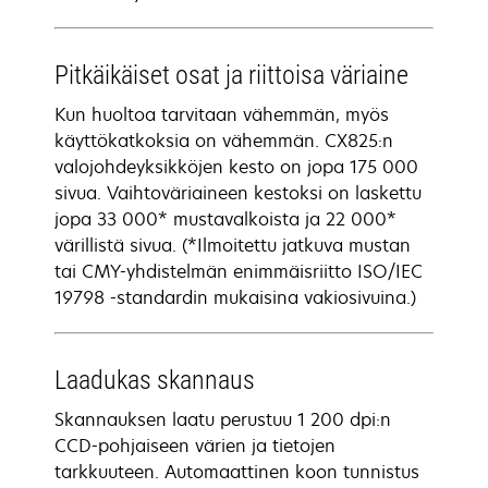
Pitkäikäiset osat ja riittoisa väriaine
Kun huoltoa tarvitaan vähemmän, myös
käyttökatkoksia on vähemmän. CX825:n
valojohdeyksikköjen kesto on jopa 175 000
sivua. Vaihtoväriaineen kestoksi on laskettu
jopa 33 000* mustavalkoista ja 22 000*
värillistä sivua. (*Ilmoitettu jatkuva mustan
tai CMY-yhdistelmän enimmäisriitto ISO/IEC
19798 -standardin mukaisina vakiosivuina.)
Laadukas skannaus
Skannauksen laatu perustuu 1 200 dpi:n
CCD-pohjaiseen värien ja tietojen
tarkkuuteen. Automaattinen koon tunnistus