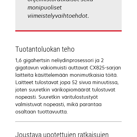
monipuoliset
viimeistelyvaihtoehdot.
Tuotantoluokan teho
1,6 gigahertsin neliydinprosessori ja 2
gigatavun vakiomuisti auttavat CX825-sarjan
laitteita käsittelemään monimutkaisia töitä.
Laitteet tulostavat jopa 52 sivua minuutissa,
joten suuretkin värikopiomäärät tulostuvat
nopeasti. Suuretkin väritulostustyöt
valmistuvat nopeasti, mikä parantaa
osaltaan tuottavuutta.
Joustava upotettujen ratkaisujen