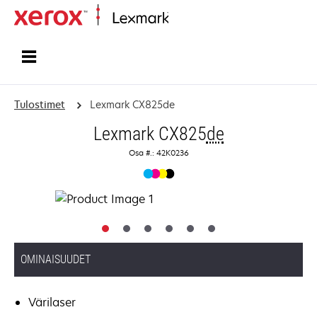
Etusivu
Tulostimet
Lexmark CX825de
Lexmark CX825
de
Osa #.: 42K0236
OMINAISUUDET
Värilaser