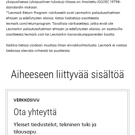
yksipuolisessa (yksipuolinen tulostus) tilassa on ilmoitettu ISO/IEC 19798-
standardin mukaan.
††
Lexmark Return Program -värikasetit ovat Lexmarkin palautusohjelman
ehtojen ja edellytysten alaisia. Katso lisätietoja osoitteesta
lexmark.com/returnprogram. Tavallisia värikasetteja, jotka eivät ole
Lexmarkin palautusohjelman ehtojen ja edellytysten alaisia, on saatavilla
osoitteesta lexmark.com tai Lexmarkin kanavakumppaneiden kautta.
Kaikkia tietoja voidaan muuttaa ilman ennakkoilmoitusta. Lexmark ei vastaa
tiedoissa olevista virheistä tai puutteista.
Aiheeseen liittyvää sisältöä
VERKKOSIVU
Ota yhteyttä
Yleiset tiedustelut, tekninen tuki ja
tilausapu.