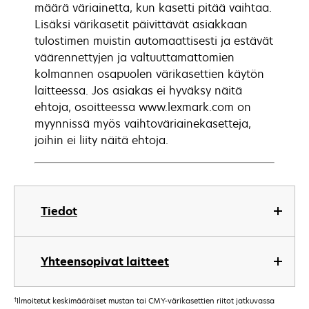
määrä väriainetta, kun kasetti pitää vaihtaa.
Lisäksi värikasetit päivittävät asiakkaan
tulostimen muistin automaattisesti ja estävät
väärennettyjen ja valtuuttamattomien
kolmannen osapuolen värikasettien käytön
laitteessa. Jos asiakas ei hyväksy näitä
ehtoja, osoitteessa www.lexmark.com on
myynnissä myös vaihtoväriainekasetteja,
joihin ei liity näitä ehtoja.
Tiedot
Yhteensopivat laitteet
†
Ilmoitetut keskimääräiset mustan tai CMY-värikasettien riitot jatkuvassa