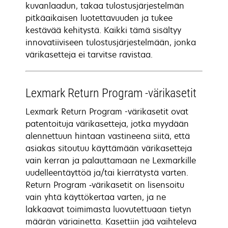
kuvanlaadun, takaa tulostusjärjestelmän
pitkäaikaisen luotettavuuden ja tukee
kestävää kehitystä. Kaikki tämä sisältyy
innovatiiviseen tulostusjärjestelmään, jonka
värikasetteja ei tarvitse ravistaa.
Lexmark Return Program -värikasetit
Lexmark Return Program -värikasetit ovat
patentoituja värikasetteja, jotka myydään
alennettuun hintaan vastineena siitä, että
asiakas sitoutuu käyttämään värikasetteja
vain kerran ja palauttamaan ne Lexmarkille
uudelleentäyttöä ja/tai kierrätystä varten.
Return Program ‑värikasetit on lisensoitu
vain yhtä käyttökertaa varten, ja ne
lakkaavat toimimasta luovutettuaan tietyn
määrän väriainetta. Kasettiin jää vaihteleva