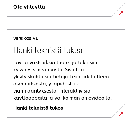
Ota yhteyttä
VERKKOSIVU
Hanki teknistä tukea
Löydä vastauksia tuote- ja teknisiin
kysymyksiin verkosta. Sisältää
yksityiskohtaisia tietoja Lexmark-laitteen
asennuksesta, ylläpidosta ja
vianmäärityksestä, interaktiivisia
käyttöoppaita ja valikoiman ohjevideoita.
Hanki teknistä tukea
opens
in