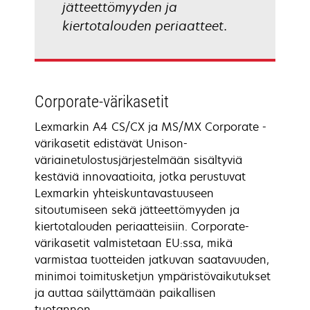
jätteettömyyden ja
kiertotalouden periaatteet.
Corporate-värikasetit
Lexmarkin A4 CS/CX ja MS/MX Corporate -
värikasetit edistävät Unison-
väriainetulostusjärjestelmään sisältyviä
kestäviä innovaatioita, jotka perustuvat
Lexmarkin yhteiskuntavastuuseen
sitoutumiseen sekä jätteettömyyden ja
kiertotalouden periaatteisiin. Corporate-
värikasetit valmistetaan EU:ssa, mikä
varmistaa tuotteiden jatkuvan saatavuuden,
minimoi toimitusketjun ympäristövaikutukset
ja auttaa säilyttämään paikallisen
tuotannon.