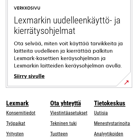
a
VERKKOSIVU
new
tab
Lexmarkin uudelleenkäyttö- ja
kierrätysohjelmat
Ota selvää, miten voit käyttää tarvikkeita ja
laitteita uudelleen ja kierrättää palkitun
Lexmark-kasettien keräysohjelman ja
Lexmarkin laitteiden keräysohjelman avulla.
Siirry sivulle
Lexmark
Ota yhteyttä
Tietokeskus
Konsernitiedot
Viestintäasetukset
Uutisia
opens
Työpaikat
Tekninen tuki
Menestystarinoita
in
Yritysten
Tuotteen
Analyytikoiden
a