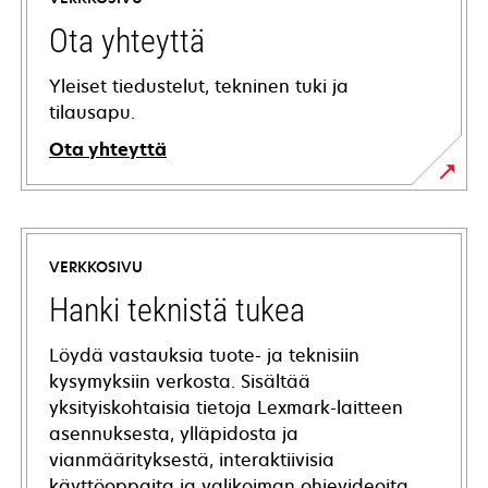
Ota yhteyttä
Yleiset tiedustelut, tekninen tuki ja
tilausapu.
Ota yhteyttä
VERKKOSIVU
Hanki teknistä tukea
Löydä vastauksia tuote- ja teknisiin
kysymyksiin verkosta. Sisältää
yksityiskohtaisia tietoja Lexmark-laitteen
asennuksesta, ylläpidosta ja
vianmäärityksestä, interaktiivisia
käyttöoppaita ja valikoiman ohjevideoita.