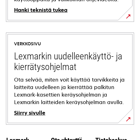
Hanki teknistä tukea
opens
in
a
VERKKOSIVU
new
tab
Lexmarkin uudelleenkäyttö- ja
kierrätysohjelmat
Ota selvää, miten voit käyttää tarvikkeita ja
laitteita uudelleen ja kierrättää palkitun
Lexmark-kasettien keräysohjelman ja
Lexmarkin laitteiden keräysohjelman avulla.
Siirry sivulle