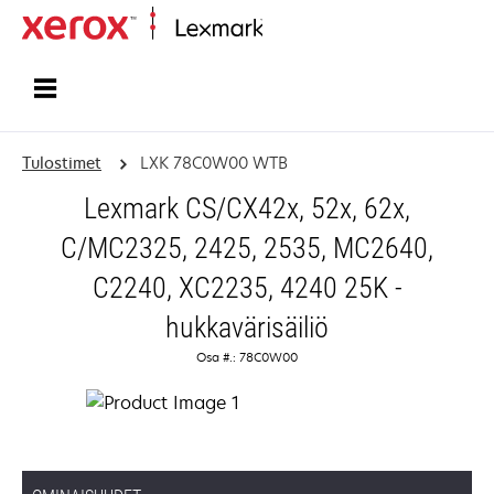
Etusivu
Tulostimet
LXK 78C0W00 WTB
Lexmark CS/CX42x, 52x, 62x,
C/MC2325, 2425, 2535, MC2640,
C2240, XC2235, 4240 25K -
hukkavärisäiliö
Osa #.: 78C0W00