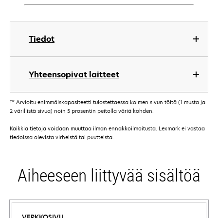
Tiedot
Yhteensopivat laitteet
†
* Arvioitu enimmäiskapasiteetti tulostettaessa kolmen sivun töitä (1 musta ja
2 värillistä sivua) noin 5 prosentin peitolla väriä kohden.
Kaikkia tietoja voidaan muuttaa ilman ennakkoilmoitusta. Lexmark ei vastaa
tiedoissa olevista virheistä tai puutteista.
Aiheeseen liittyvää sisältöä
VERKKOSIVU