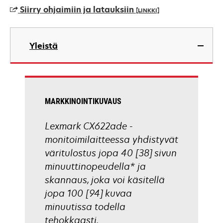
a
Siirry ohjaimiin ja latauksiin
[LINKKI]
new
tab
opens
in
Yleistä
a
new
tab
MARKKINOINTIKUVAUS
Lexmark CX622ade -
monitoimilaitteessa yhdistyvät
väritulostus jopa 40 [38] sivun
minuuttinopeudella* ja
skannaus, joka voi käsitellä
jopa 100 [94] kuvaa
minuutissa todella
tehokkaasti.