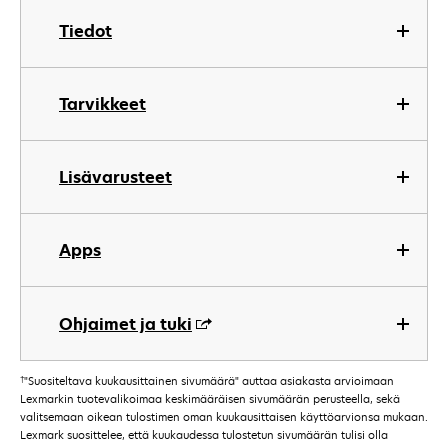
Tiedot
Tarvikkeet
Lisävarusteet
Apps
Ohjaimet ja tuki
†
"Suositeltava kuukausittainen sivumäärä" auttaa asiakasta arvioimaan
Lexmarkin tuotevalikoimaa keskimääräisen sivumäärän perusteella, sekä
valitsemaan oikean tulostimen oman kuukausittaisen käyttöarvionsa mukaan.
Lexmark suosittelee, että kuukaudessa tulostetun sivumäärän tulisi olla