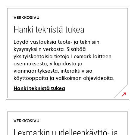
VERKKOSIVU
Hanki teknistä tukea
Löydä vastauksia tuote- ja teknisiin
kysymyksiin verkosta. Sisältää
yksityiskohtaisia tietoja Lexmark-laitteen
asennuksesta, ylläpidosta ja
vianmäärityksestä, interaktiivisia
käyttöoppaita ja valikoiman ohjevideoita.
Hanki teknistä tukea
opens
in
a
VERKKOSIVU
new
tab
Lexmarkin uudelleenkäyttö- ja