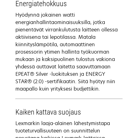
Energiatehokkuus
Hyödynnä jokainen watti
energianhallintaominaisuuksilla, jotka
pienentävät virrankulutusta laitteen ollessa
aktiivisena tai lepotilassa. Matala
kiinnityslämpötila, automaattinen
prosessorin ytimen hallinta työkuorman
mukaan ja kaksipuolinen tulostus vakiona
yhdessä auttavat laitetta saavuttamaan
EPEAT® Silver -luokituksen ja ENERGY
STAR® (2.0) -sertifikaatin. Siitä hyötyy niin
maapallo kuin yrityksesi budjettikin.
Kaiken kattava suojaus
Lexmarkin laaja-alainen lähestymistapa
tuoteturvallisuuteen on suunnittelun