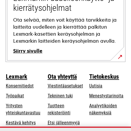
kierrätysohjelmat
Ota selvää, miten voit käyttää tarvikkeita ja
laitteita uudelleen ja kierrättää palkitun
Lexmark-kasettien keräysohjelman ja
Lexmarkin laitteiden keräysohjelman avulla.
Siirry sivulle
Lexmark
Ota yhteyttä
Tietokeskus
Konsernitiedot
Viestintäasetukset
Uutisia
opens
Työpaikat
Tekninen tuki
Menestystarinoita
in
Yritysten
Tuotteen
Analyytikoiden
a
opens
yhteiskuntavastuu
rekisteröinti
näkemyksiä
new
in
Kestävä kehitys
Etsi jälleenmyyjä
tab
a