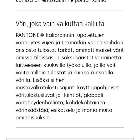
kanssa on entistäkin helpompi toimia.
Väri, joka vain vaikuttaa kalliilta
PANTONE®-kalibroinnin, upotettujen
värinäytesivujen ja Lexmarkin värien vaihdon
ansiosta tulostat tarkat, ammattimaiset värit
omissa tiloissasi. Lisäksi säästät väriainetta
laitteeseen kuuluvilla työkaluilla, joilla voit
valita milloin tulostat ja kuinka runsaalla
värillä. Lisäksi siihen
mustavalkotulostusajurit, käyttäjäpohjaiset
väritulostusluvat ja -kiintiöt, globaali
väritiheydenhallinta, kohdekohtainen
värinsäästäjä, esikatselu ja monia muita
ominaisuuksia.