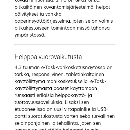
kuvaa minuutissa. Siinä on teräsrunko,
pitkäikäinen kuvantamisjärjestelmä, helpot
päivitykset ja vankka
paperinsyöttöjärjestelmä, joten se on valmis
pitkäkestoiseen toimintaan missä tahansa
ympäristössä.
Helppoa vuorovaikutusta
4,3 tuuman e-Task-värikosketusnäytössä on
tarkka, responsiivinen, tabletinkaltainen
käyttöliittymä monikosketuksella. e-Task-
käyttöliittymästä pääset käyttämään
runsaasti erilaisia helppokäyttö- ja
tuottavuussovelluksia. Lisäksi sen
etupaneelissa on uusi virtapainike ja USB-
portti suoratulostusta varten sekä turvallinen
selainpohjainen laitehallinta, joten sen