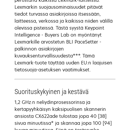
perustana kaikissa Lexmark-laitteissa.
Lexmarkin suojausominaisuudet pitävät
tiedot turvassa asiakirjoissa itsessään,
laitteessa, verkossa ja kaikissa niiden välillä
olevissa pisteissä. Tästä syystä Keypoint
Intelligence - Buyers Lab on myöntänyt
Lexmarkille arvostetun BLI PaceSetter -
palkinnon asiakirjojen
kuvauksenturvallisuudesta***. Tämä
Lexmark-tuote täyttää uuden EU:n laajuisen
tietosuoja-asetuksen vaatimukset.
Suorituskykyinen ja kestävä
1,2 GHz:n neliydinprosessorinsa ja
kertapyyhkäisyn kaksipuolisen skannerin
ansiosta CX622ade tulostaa jopa 40 [38]
sivua minuutissa* ja skannaa jopa 100 [94]