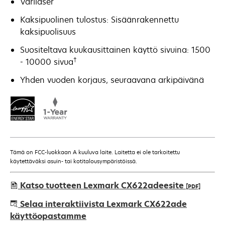
Värilaser
Kaksipuolinen tulostus: Sisäänrakennettu
kaksipuolisuus
Suositeltava kuukausittainen käyttö sivuina: 1500
†
- 10000 sivua
Yhden vuoden korjaus, seuraavana arkipäivänä
Tämä on FCC-luokkaan A kuuluva laite. Laitetta ei ole tarkoitettu
käytettäväksi asuin- tai kotitalousympäristöissä.
Katso tuotteen Lexmark CX622adeesite
[PDF]
opens
Selaa interaktiivista Lexmark CX622ade
in
käyttöopastamme