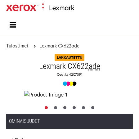
Etusivu
Tulostimet
Lexmark CX622ade
LAKKAUTETTU
Lexmark CX622
ade
Osa #.: 42C7391
OMINAISUUDET