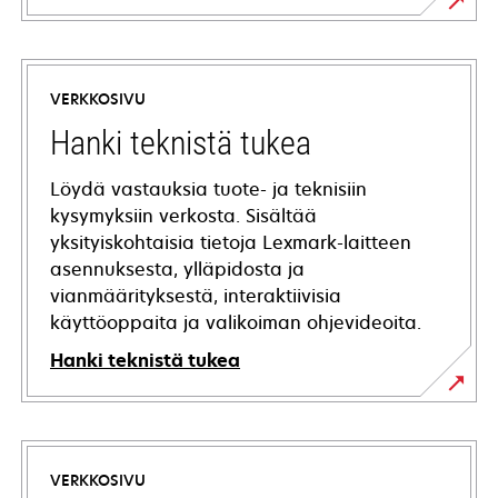
VERKKOSIVU
Hanki teknistä tukea
Löydä vastauksia tuote- ja teknisiin
kysymyksiin verkosta. Sisältää
yksityiskohtaisia tietoja Lexmark-laitteen
asennuksesta, ylläpidosta ja
vianmäärityksestä, interaktiivisia
käyttöoppaita ja valikoiman ohjevideoita.
Hanki teknistä tukea
opens
in
a
VERKKOSIVU
new