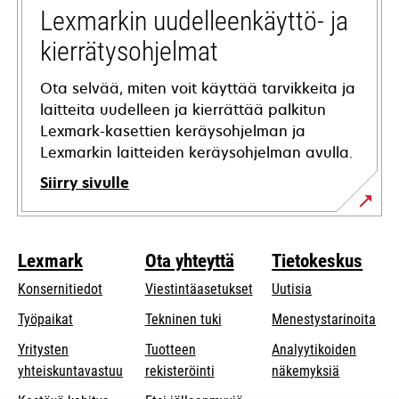
tab
Lexmarkin uudelleenkäyttö- ja
kierrätysohjelmat
Ota selvää, miten voit käyttää tarvikkeita ja
laitteita uudelleen ja kierrättää palkitun
Lexmark-kasettien keräysohjelman ja
Lexmarkin laitteiden keräysohjelman avulla.
Siirry sivulle
Lexmark
Ota yhteyttä
Tietokeskus
Konsernitiedot
Viestintäasetukset
Uutisia
opens
Työpaikat
Tekninen tuki
Menestystarinoita
in
Yritysten
Tuotteen
Analyytikoiden
a
opens
yhteiskuntavastuu
rekisteröinti
näkemyksiä
new
in