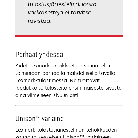
tulostusjärjestelmä, jonka
värikasetteja ei tarvitse
ravistaa.
Parhaat yhdessä
Aidot Lexmark-tarvikkeet on suunniteltu
toimimaan parhaalla mahdollisella tavalla
Lexmark-tulostimessa. Ne tuottavat
laadukkaita tulosteita ensimmäisestä sivusta
aina viimeiseen sivuun asti.
Unison™-väriaine
Lexmark-tulostusjärjestelmän tehokkuuden
kannalta keskeisen Unison™-väriaineen