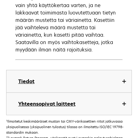
vain yhtä käyttökertaa varten, ja ne
lakkaavat toimimasta luovutettuaan tietyn
määrän mustetta tai väriainetta. Kasettiin
jää vaihteleva määrä mustetta tai
väriainetta, kun kasetti pitää vaihtaa.
Saatavilla on myös vaihtokasetteja, jotka
myydään ilman näitä rajoituksia.
Tiedot
Yhteensopivat laitteet
†
Ilmoitetut keskimääräiset mustan tai CMY-värikasettien riitot jatkuvassa
yksipuolisessa (yksipuolinen tulostus) tilassa on ilmoitettu ISO/IEC 19798-
standardin mukaan.
††
Lexmark Return Program -värikasetit ovat Lexmarkin palautusohjelman