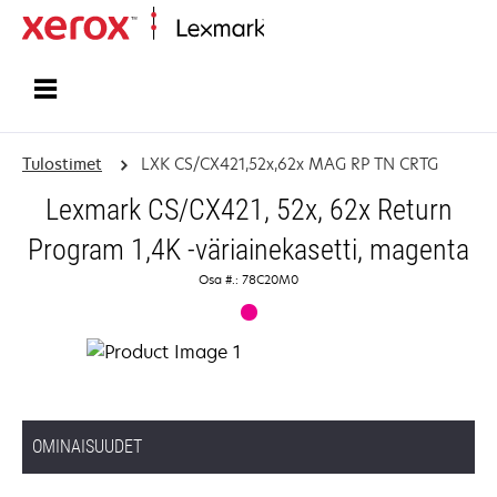
Etusivu
Tulostimet
LXK CS/CX421,52x,62x MAG RP TN CRTG
Lexmark CS/CX421, 52x, 62x Return
Program 1,4K -väriainekasetti, magenta
Osa #.: 78C20M0
OMINAISUUDET