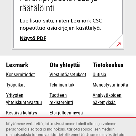
räätälöinti
Lue lisää siitä, miten Lexmark CSC
nopeuttaa asiakirjojen käsittelyä.
Näytä PDF
opens
in
Lexmark
Ota yhteyttä
Tietokeskus
a
new
Konsernitiedot
Viestintäasetukset
Uutisia
tab
opens
Työpaikat
Tekninen tuki
Menestystarinoita
in
Yritysten
Tuotteen
Analyytikoiden
a
opens
yhteiskuntavastuu
rekisteröinti
näkemyksiä
new
in
Kestävä kehitys
Etsi jälleenmyyjä
tab
a
Lexmarkin
Luettelo
Käytämme evästeitä, jotta sivustomme toimii oikein ja voimme
new
personoida sisältöä ja mainoksia, tarjota sosiaalisen median
kumppanit
tukkukauppiaista
tab
ominaisuuksia ja analysoida tietoliikennettä. Jaamme myös tietoja