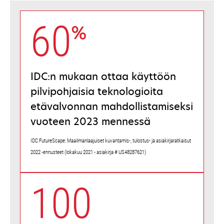
60
%
IDC:n mukaan ottaa käyttöön
pilvipohjaisia teknologioita
etävalvonnan mahdollistamiseksi
vuoteen 2023 mennessä
IDC FutureScape: Maailmanlaajuiset kuvantamis-, tulostus- ja asiakirjaratkaisut
2022 -ennusteet (lokakuu 2021 - asiakirja # US48287621)
100