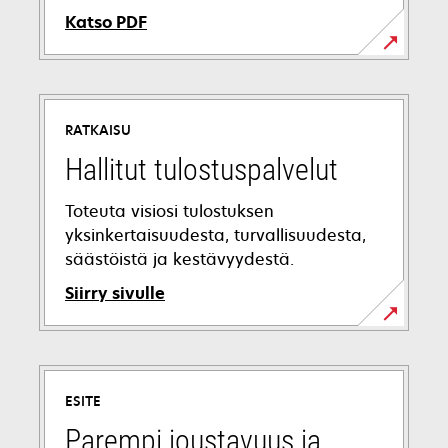
Katso PDF
opens
in
a
RATKAISU
new
tab
Hallitut tulostuspalvelut
Toteuta visiosi tulostuksen
yksinkertaisuudesta, turvallisuudesta,
säästöistä ja kestävyydestä.
Siirry sivulle
ESITE
Parempi joustavuus ja