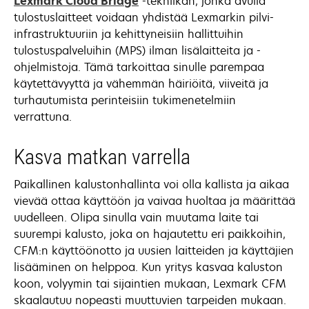
Lexmark Cloud Bridge
-tekniikan, jonka avulla
tulostuslaitteet voidaan yhdistää Lexmarkin pilvi-
infrastruktuuriin ja kehittyneisiin hallittuihin
tulostuspalveluihin (MPS) ilman lisälaitteita ja -
ohjelmistoja. Tämä tarkoittaa sinulle parempaa
käytettävyyttä ja vähemmän häiriöitä, viiveitä ja
turhautumista perinteisiin tukimenetelmiin
verrattuna.
Kasva matkan varrella
Paikallinen kalustonhallinta voi olla kallista ja aikaa
vievää ottaa käyttöön ja vaivaa huoltaa ja määrittää
uudelleen. Olipa sinulla vain muutama laite tai
suurempi kalusto, joka on hajautettu eri paikkoihin,
CFM:n käyttöönotto ja uusien laitteiden ja käyttäjien
lisääminen on helppoa. Kun yritys kasvaa kaluston
koon, volyymin tai sijaintien mukaan, Lexmark CFM
skaalautuu nopeasti muuttuvien tarpeiden mukaan.