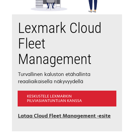
Lexmark Cloud
Fleet
Management
Turvallinen kaluston etähallinta
reaaliaikaisella näkyvyydellä
KESKUSTELE LEXMARKIN
PILVIASIANTUNTIJAN KANSSA
opens
Lataa Cloud Fleet Management -esite
in
a