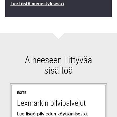
opens
Lue tästä menestyksestä
in
a
new
tab
Aiheeseen liittyvää
sisältöä
ESITE
Lexmarkin pilvipalvelut
Lue lisää pilviedun käyttämisestä.