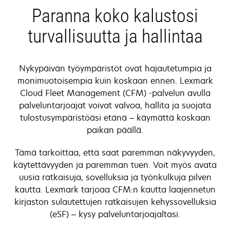
new
Paranna koko kalustosi
tab
turvallisuutta ja hallintaa
Nykypäivän työympäristöt ovat hajautetumpia ja
monimuotoisempia kuin koskaan ennen. Lexmark
Cloud Fleet Management (CFM) -palvelun avulla
palveluntarjoajat voivat valvoa, hallita ja suojata
tulostusympäristöäsi etänä – käymättä koskaan
paikan päällä.
Tämä tarkoittaa, että saat paremman näkyvyyden,
käytettävyyden ja paremman tuen. Voit myös avata
uusia ratkaisuja, sovelluksia ja työnkulkuja pilven
kautta. Lexmark tarjoaa CFM:n kautta laajennetun
kirjaston sulautettujen ratkaisujen kehyssovelluksia
(eSF) – kysy palveluntarjoajaltasi.