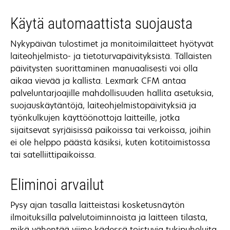
Käytä automaattista suojausta
Nykypäivän tulostimet ja monitoimilaitteet hyötyvät
laiteohjelmisto- ja tietoturvapäivityksistä. Tällaisten
päivitysten suorittaminen manuaalisesti voi olla
aikaa vievää ja kallista. Lexmark CFM antaa
palveluntarjoajille mahdollisuuden hallita asetuksia,
suojauskäytäntöjä, laiteohjelmistopäivityksiä ja
työnkulkujen käyttöönottoja laitteille, jotka
sijaitsevat syrjäisissä paikoissa tai verkoissa, joihin
ei ole helppo päästä käsiksi, kuten kotitoimistossa
tai satelliittipaikoissa.
Eliminoi arvailut
Pysy ajan tasalla laitteistasi kosketusnäytön
ilmoituksilla palvelutoiminnoista ja laitteen tilasta,
mikä vähentää viime kädessä toistuvia tukipuheluita