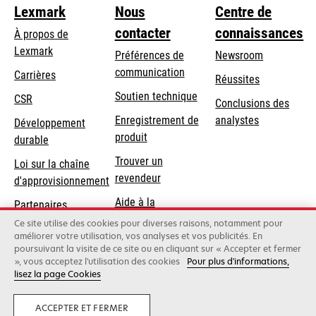
Lexmark
Nous
Centre de
contacter
connaissances
À propos de
Lexmark
Préférences de
Newsroom
communication
Carrières
Réussites
s’ouvre
s’ouvre
Soutien technique
CSR
Conclusions des
dans
dans
Enregistrement de
analystes
Développement
un
un
produit
durable
nouvel
nouvel
Trouver un
onglet
onglet
Loi sur la chaîne
revendeur
d'approvisionnement
Aide à la
Partenaires
Commande
Lexmark
Ce site utilise des cookies pour diverses raisons, notamment pour
améliorer votre utilisation, vos analyses et vos publicités. En
poursuivant la visite de ce site ou en cliquant sur « Accepter et fermer
», vous acceptez l'utilisation des cookies
Pour plus d'informations,
Lexmark International, Inc., une société Xerox
lisez la page Cookies
©2026 Tous droits réservés.
Mentions légales
Politique de confidentialité
Terms and Conditions
ACCEPTER ET FERMER