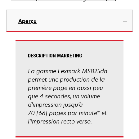
nouvel
onglet
s’ouvre
dans
Aperçu
un
nouvel
onglet
DESCRIPTION MARKETING
La gamme Lexmark MS825dn
permet une production de la
première page en aussi peu
que 4 secondes, un volume
d'impression jusqu'à
70 [66] pages par minute* et
l'impression recto verso.