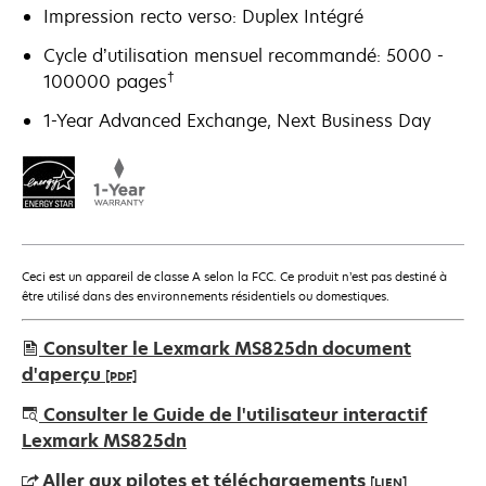
Impression recto verso: Duplex Intégré
Cycle d’utilisation mensuel recommandé: 5000 -
†
100000 pages
1-Year Advanced Exchange, Next Business Day
Ceci est un appareil de classe A selon la FCC. Ce produit n’est pas destiné à
être utilisé dans des environnements résidentiels ou domestiques.
Consulter le Lexmark MS825dn document
d'aperçu
[PDF]
s’ouvre
Consulter le Guide de l'utilisateur interactif
dans
Lexmark MS825dn
un
Aller aux pilotes et téléchargements
[LIEN]