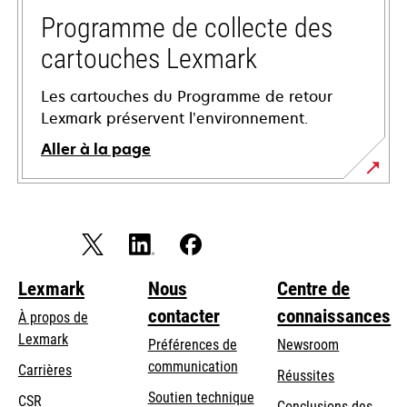
onglet
Programme de collecte des
cartouches Lexmark
Les cartouches du Programme de retour
Lexmark préservent l’environnement.
Aller à la page
Lexmark
Nous
Centre de
contacter
connaissances
À propos de
Lexmark
Préférences de
Newsroom
communication
Carrières
Réussites
s’ouvre
s’ouvre
Soutien technique
CSR
Conclusions des