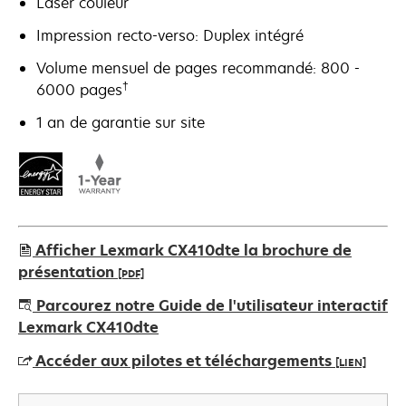
Laser couleur
Impression recto-verso: Duplex intégré
Volume mensuel de pages recommandé: 800 -
†
6000 pages
1 an de garantie sur site
Afficher Lexmark CX410dte la brochure de
présentation
[PDF]
s’ouvre
Parcourez notre Guide de l'utilisateur interactif
dans
Lexmark CX410dte
un
Accéder aux pilotes et téléchargements
[LIEN]
nouvel
onglet
s’ouvre