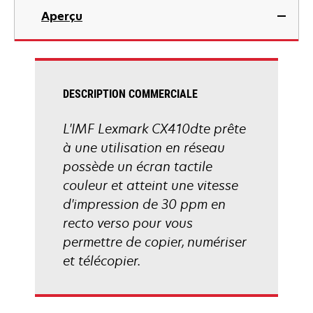
dans
Aperçu
un
nouvel
onglet
DESCRIPTION COMMERCIALE
L'IMF Lexmark CX410dte prête
à une utilisation en réseau
possède un écran tactile
couleur et atteint une vitesse
d'impression de 30 ppm en
recto verso pour vous
permettre de copier, numériser
et télécopier.