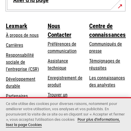
Aller à la page
Lexmark
Nous
Centre de
Contacter
connaissances
À propos de nous
Préférences de
Communiqués de
Carrières
communication
presse
s’ouvre
Responsabilité
s’ouvre
Assistance
Témoignages de
dans
sociale de
dans
s’ouvre
technique
réussites
un
s’ouvre
l'entreprise (CSR)
un
dans
nouvel
dans
Enregistrement de
Les connaissances
Développement
nouvel
un
onglet
un
produit
des analystes
durable
onglet
nouvel
nouvel
Trouver un
onglet
Partenaires
onglet
revendeur
Lexmark
Ce site utilise des cookies pour diverses raisons, notamment pour
améliorer votre utilisation, vos analyses et vos publicités. En
poursuivant la visite de ce site ou en cliquant sur « Accepter et fermer
», vous acceptez l'utilisation des cookies
Pour plus d'informations,
Lexmark International, Inc., une entreprise Xerox
lisez la page Cookies
©2026 Tous droits réservés.