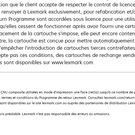
ion que le client accepte de respecter le contrat de licence 
s renvoyer à Lexmark exclusivement, pour refabrication et/
turn Programme sont accordées sous licence pour une utilis
 qu'elles cessent de fonctionner après avoir fourni une cert
acement de la cartouche s'impose, elle peut encore conteni
tre, la cartouche est conçue pour mettre automatiquement
'empêcher l'introduction de cartouches tierces contrefaites 
epte pas ces conditions, des cartouches de rechange vendu
s sont disponibles sur www.lexmark.com.
CMJ composite utilisées en mode d'impression une face (recto) jusqu'à ce nombre d
 termes et conditions du Programme de retour Lexmark. Consultez lexmark.com/returnp
nt disponibles sur le site lexmark.com ou auprès des partenaires de distribution Lex
avis préalable. Lexmark n'est pas responsable des erreurs ou omissions.