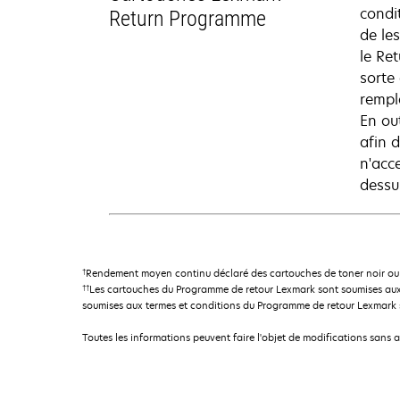
condit
Return Programme
de le
le Re
sorte
rempl
En ou
afin d
n'acc
dessu
†
Rendement moyen continu déclaré des cartouches de toner noir ou 
††
Les cartouches du Programme de retour Lexmark sont soumises aux
soumises aux termes et conditions du Programme de retour Lexmark so
Toutes les informations peuvent faire l'objet de modifications sans 