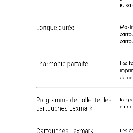
et sa
Longue durée
Maxim
carto
carto
L'harmonie parfaite
Les f
impri
derni
Programme de collecte des
Respe
en nou
cartouches Lexmark
Cartouches Lexmark
Les c