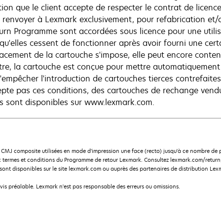
ion que le client accepte de respecter le contrat de licence 
s renvoyer à Lexmark exclusivement, pour refabrication et/
turn Programme sont accordées sous licence pour une utilis
 qu'elles cessent de fonctionner après avoir fourni une cert
acement de la cartouche s'impose, elle peut encore conteni
tre, la cartouche est conçue pour mettre automatiquement
'empêcher l'introduction de cartouches tierces contrefaites 
epte pas ces conditions, des cartouches de rechange vendu
s sont disponibles sur www.lexmark.com.
CMJ composite utilisées en mode d'impression une face (recto) jusqu'à ce nombre d
 termes et conditions du Programme de retour Lexmark. Consultez lexmark.com/returnp
nt disponibles sur le site lexmark.com ou auprès des partenaires de distribution Lex
avis préalable. Lexmark n'est pas responsable des erreurs ou omissions.