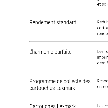
et sa
Rendement standard
Rédui
carto
rende
L'harmonie parfaite
Les f
impri
derni
Programme de collecte des
Respe
en nou
cartouches Lexmark
Cartouches Lexmark
Les c