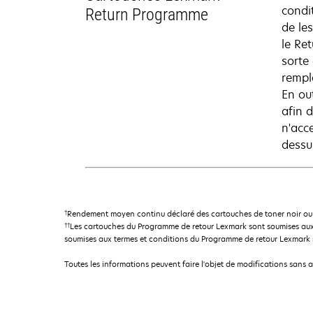
condit
Return Programme
de le
le Re
sorte
rempl
En ou
afin d
n'acc
dessu
†
Rendement moyen continu déclaré des cartouches de toner noir ou 
††
Les cartouches du Programme de retour Lexmark sont soumises aux
soumises aux termes et conditions du Programme de retour Lexmark so
Toutes les informations peuvent faire l'objet de modifications sans 