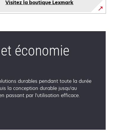
Visitez la boutique Lexmark
é et économie
lutions durables pendant toute la durée
uis la conception durable jusqu'au
n passant par l'utilisation efficace.
vre
s
vel