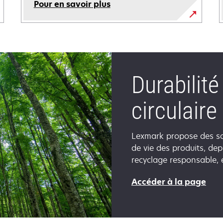
Pour en savoir plus
Durabilit
circulaire
Lexmark propose des so
de vie des produits, dep
recyclage responsable, e
s’ou
Accéder à la page
dan
un
nou