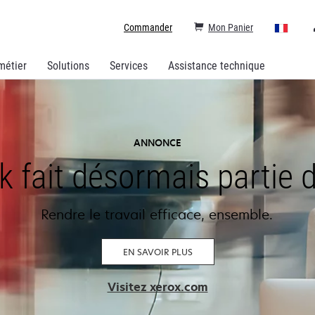
Commander
Mon Panier
métier
Solutions
Services
Assistance technique
ANNONCE
 fait désormais partie 
Rendre le travail efficace, ensemble.
EN SAVOIR PLUS
s’ouvre
Visitez xerox.com
dans