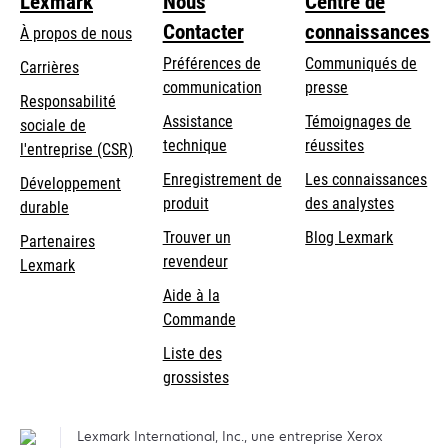
Lexmark
Nous
Centre de
Contacter
connaissances
À propos de nous
Préférences de
Communiqués de
Carrières
communication
presse
s’ouvre
Responsabilité
s’ouvre
Assistance
Témoignages de
dans
sociale de
dans
s’ouvre
technique
réussites
un
s’ouvre
l'entreprise (CSR)
un
dans
nouvel
dans
Enregistrement de
Les connaissances
Développement
nouvel
un
onglet
un
produit
des analystes
durable
onglet
nouvel
nouvel
Trouver un
Blog Lexmark
onglet
Partenaires
onglet
revendeur
Lexmark
Aide à la
Commande
Liste des
grossistes
Lexmark International, Inc., une entreprise Xerox