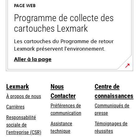
un
PAGE WEB
nouvel
onglet
Programme de collecte des
cartouches Lexmark
Les cartouches du Programme de retour
Lexmark préservent l’environnement.
Aller à la page
Lexmark
Nous
Centre de
Contacter
connaissances
À propos de nous
Préférences de
Communiqués de
Carrières
communication
presse
s’ouvre
Responsabilité
s’ouvre
Assistance
Témoignages de
dans
sociale de
dans
s’ouvre
technique
réussites
un
s’ouvre
l'entreprise (CSR)
un
dans