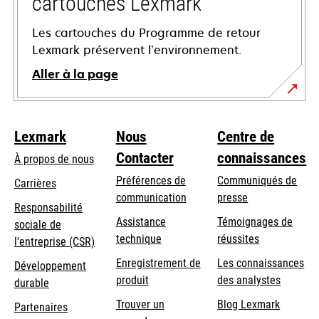
cartouches Lexmark
Les cartouches du Programme de retour
Lexmark préservent l’environnement.
Aller à la page
Lexmark
Nous
Centre de
Contacter
connaissances
À propos de nous
Préférences de
Communiqués de
Carrières
communication
presse
s’ouvre
Responsabilité
s’ouvre
Assistance
Témoignages de
dans
sociale de
dans
s’ouvre
technique
réussites
un
s’ouvre
l'entreprise (CSR)
un
dans
nouvel
dans
Enregistrement de
Les connaissances
Développement
nouvel
un
onglet
un
produit
des analystes
durable
onglet
nouvel
nouvel
Trouver un
Blog Lexmark
onglet
Partenaires
onglet