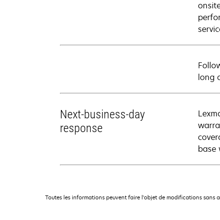
onsit
perfo
servic
Follo
long 
Next-business-day
Lexma
warra
response
cover
base 
Toutes les informations peuvent faire l'objet de modifications sans 