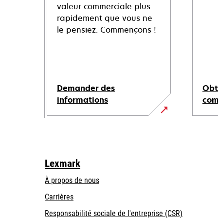
valeur commerciale plus
rapidement que vous ne
le pensiez. Commençons !
Demander des
Obt
informations
co
Lexmark
À propos de nous
Carrières
s’ouvre
s’ouvre
Responsabilité sociale de l'entreprise (CSR)