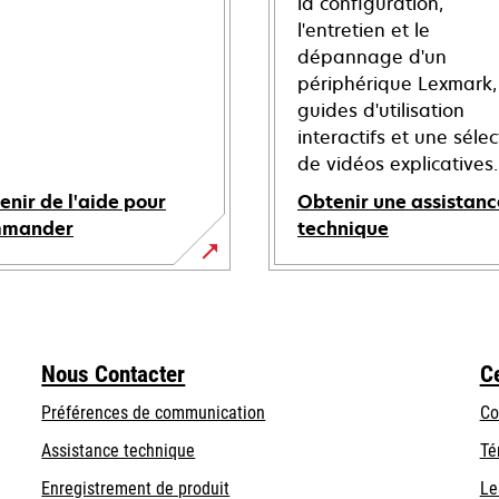
la configuration,
l'entretien et le
dépannage d'un
périphérique Lexmark,
guides d'utilisation
interactifs et une sélec
de vidéos explicatives.
enir de l'aide pour
Obtenir une assistanc
mmander
technique
s’ouvre
dans
un
nouvel
Nous Contacter
C
onglet
Préférences de communication
Co
s’ouvre
s’ouvre
Assistance technique
Té
dans
dans
Enregistrement de produit
Le