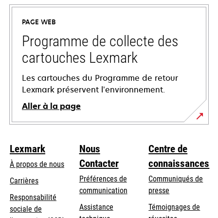
dans
un
PAGE WEB
nouvel
onglet
Programme de collecte des
cartouches Lexmark
Les cartouches du Programme de retour
Lexmark préservent l’environnement.
Aller à la page
Lexmark
Nous
Centre de
Contacter
connaissances
À propos de nous
Préférences de
Communiqués de
Carrières
communication
presse
s’ouvre
Responsabilité
s’ouvre
Assistance
Témoignages de
dans
sociale de