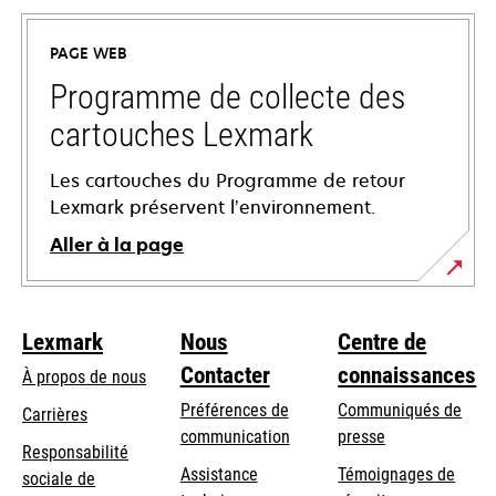
dans
un
PAGE WEB
nouvel
onglet
Programme de collecte des
cartouches Lexmark
Les cartouches du Programme de retour
Lexmark préservent l’environnement.
Aller à la page
Lexmark
Nous
Centre de
Contacter
connaissances
À propos de nous
Préférences de
Communiqués de
Carrières
communication
presse
s’ouvre
Responsabilité
s’ouvre
Assistance
Témoignages de
dans
sociale de