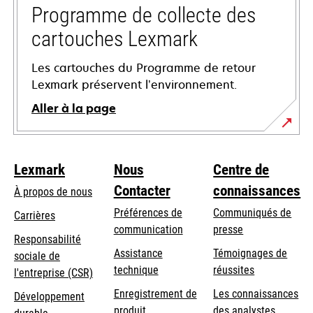
onglet
Programme de collecte des
cartouches Lexmark
Les cartouches du Programme de retour
Lexmark préservent l’environnement.
Aller à la page
Lexmark
Nous
Centre de
Contacter
connaissances
À propos de nous
Préférences de
Communiqués de
Carrières
communication
presse
s’ouvre
Responsabilité
s’ouvre
Assistance
Témoignages de
dans
sociale de
dans
s’ouvre
technique
réussites
un
s’ouvre
l'entreprise (CSR)
un
dans
nouvel
dans
Enregistrement de
Les connaissances
Développement
nouvel
un
onglet
un
produit
des analystes