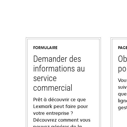
FORMULAIRE
PAG
Demander des
Ob
informations au
po
service
Vou
commercial
sui
ques
Prêt à découvrir ce que
lign
Lexmark peut faire pour
ges
votre entreprise ?
Découvrez comment vous
pouvez générer de la