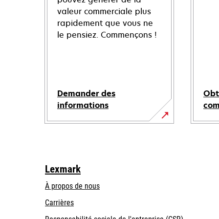
valeur commerciale plus
rapidement que vous ne
le pensiez. Commençons !
Demander des
Obt
informations
co
Lexmark
À propos de nous
Carrières
s’ouvre
s’ouvre