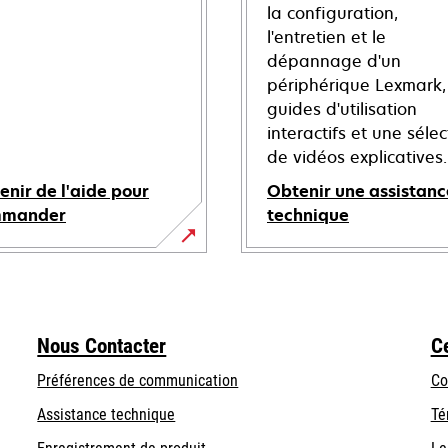
la configuration,
l'entretien et le
dépannage d'un
périphérique Lexmark,
guides d'utilisation
interactifs et une sélec
de vidéos explicatives.
enir de l'aide pour
Obtenir une assistanc
mmander
technique
s’ouvre
dans
un
nouvel
Nous Contacter
C
onglet
Préférences de communication
Co
s’ouvre
s’ouvre
Assistance technique
Té
dans
dans