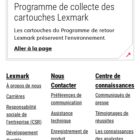
onglet
Programme de collecte des
cartouches Lexmark
Les cartouches du Programme de retour
Lexmark préservent l’environnement.
Aller à la page
Lexmark
Nous
Centre de
Contacter
connaissances
À propos de nous
Préférences de
Communiqués de
Carrières
communication
presse
s’ouvre
Responsabilité
s’ouvre
Assistance
Témoignages de
dans
sociale de
dans
s’ouvre
technique
réussites
un
s’ouvre
l'entreprise (CSR)
un
dans
nouvel
dans
Enregistrement de
Les connaissances
Développement
nouvel
un
onglet
un
produit
des analystes