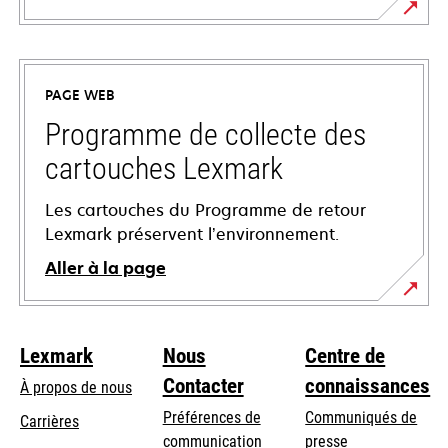
s’ouvre
dans
un
PAGE WEB
nouvel
onglet
Programme de collecte des
cartouches Lexmark
Les cartouches du Programme de retour
Lexmark préservent l’environnement.
Aller à la page
Lexmark
Nous
Centre de
Contacter
connaissances
À propos de nous
Préférences de
Communiqués de
Carrières
communication
presse