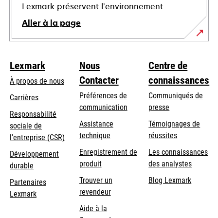
Lexmark préservent l’environnement.
Aller à la page
Lexmark
Nous
Centre de
Contacter
connaissances
À propos de nous
Préférences de
Communiqués de
Carrières
communication
presse
s’ouvre
Responsabilité
s’ouvre
Assistance
Témoignages de
dans
sociale de
dans
s’ouvre
technique
réussites
un
s’ouvre
l'entreprise (CSR)
un
dans
nouvel
dans
Enregistrement de
Les connaissances
Développement
nouvel
un
onglet
un
produit
des analystes
durable
onglet
nouvel
nouvel
Trouver un
Blog Lexmark
onglet
Partenaires
onglet
revendeur
Lexmark
Aide à la