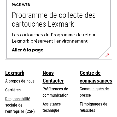
un
PAGE WEB
nouvel
onglet
Programme de collecte des
cartouches Lexmark
Les cartouches du Programme de retour
Lexmark préservent l’environnement.
Aller à la page
Lexmark
Nous
Centre de
Contacter
connaissances
À propos de nous
Préférences de
Communiqués de
Carrières
communication
presse
s’ouvre
Responsabilité
s’ouvre
Assistance
Témoignages de
dans
sociale de
dans
s’ouvre
technique
réussites
un
s’ouvre
l'entreprise (CSR)
un
dans