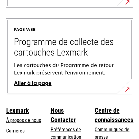
s’ouvre
dans
un
PAGE WEB
nouvel
onglet
Programme de collecte des
cartouches Lexmark
Les cartouches du Programme de retour
Lexmark préservent l’environnement.
Aller à la page
Lexmark
Nous
Centre de
Contacter
connaissances
À propos de nous
Préférences de
Communiqués de
Carrières
communication
presse