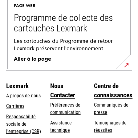
un
PAGE WEB
nouvel
onglet
Programme de collecte des
cartouches Lexmark
Les cartouches du Programme de retour
Lexmark préservent l’environnement.
Aller à la page
Lexmark
Nous
Centre de
Contacter
connaissances
À propos de nous
Préférences de
Communiqués de
Carrières
communication
presse
s’ouvre
Responsabilité
s’ouvre
Assistance
Témoignages de
dans
sociale de
dans
s’ouvre
technique
réussites
un
s’ouvre
l'entreprise (CSR)
un
dans