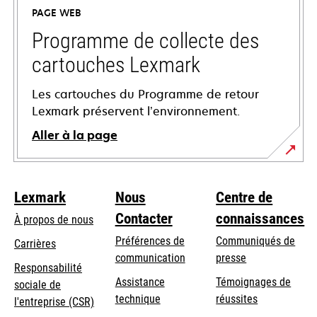
un
PAGE WEB
nouvel
onglet
Programme de collecte des
cartouches Lexmark
Les cartouches du Programme de retour
Lexmark préservent l’environnement.
Aller à la page
Lexmark
Nous
Centre de
Contacter
connaissances
À propos de nous
Préférences de
Communiqués de
Carrières
communication
presse
s’ouvre
Responsabilité
s’ouvre
Assistance
Témoignages de
dans
sociale de
dans
s’ouvre
technique
réussites
un
s’ouvre
l'entreprise (CSR)
un
dans