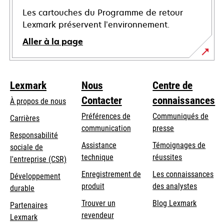
Les cartouches du Programme de retour
Lexmark préservent l’environnement.
Aller à la page
Lexmark
Nous
Centre de
Contacter
connaissances
À propos de nous
Préférences de
Communiqués de
Carrières
communication
presse
s’ouvre
Responsabilité
s’ouvre
Assistance
Témoignages de
dans
sociale de
dans
s’ouvre
technique
réussites
un
s’ouvre
l'entreprise (CSR)
un
dans
nouvel
dans
Enregistrement de
Les connaissances
Développement
nouvel
un
onglet
un
produit
des analystes
durable
onglet
nouvel
nouvel
Trouver un
Blog Lexmark
onglet
Partenaires
onglet
revendeur
Lexmark