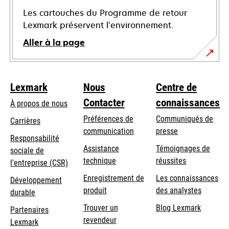
Les cartouches du Programme de retour
Lexmark préservent l’environnement.
Aller à la page
Lexmark
Nous
Centre de
Contacter
connaissances
À propos de nous
Préférences de
Communiqués de
Carrières
communication
presse
s’ouvre
Responsabilité
s’ouvre
Assistance
Témoignages de
dans
sociale de
dans
s’ouvre
technique
réussites
un
s’ouvre
l'entreprise (CSR)
un
dans
nouvel
dans
Enregistrement de
Les connaissances
Développement
nouvel
un
onglet
un
produit
des analystes
durable
onglet
nouvel
nouvel
Trouver un
Blog Lexmark
onglet
Partenaires
onglet
revendeur
Lexmark