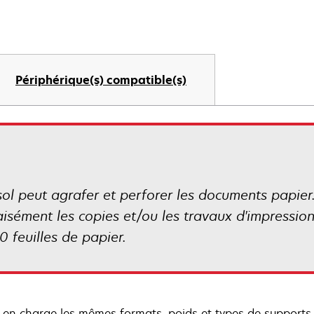
Périphérique(s) compatible(s)
sol peut agrafer et perforer les documents papier
sément les copies et/ou les travaux d'impression.
 feuilles de papier.
 en charge les mêmes formats, poids et types de supports q