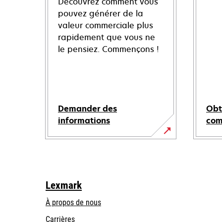
Découvrez comment vous
pouvez générer de la
valeur commerciale plus
rapidement que vous ne
le pensiez. Commençons !
Demander des
Obt
informations
co
Lexmark
À propos de nous
Carrières