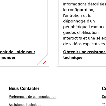
informations détaillées
la configuration,
l'entretien et le
dépannage d'un
périphérique Lexmark,
guides d'utilisation
interactifs et une sélec
de vidéos explicatives.
enir de l'aide pour
Obtenir une assistanc
mmander
technique
s’ouvre
dans
un
nouvel
Nous Contacter
C
onglet
Préférences de communication
Co
s’ouvre
s’ouvre
Assistance technique
Té