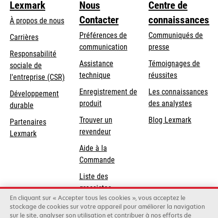
Lexmark
Nous
Centre de
Contacter
connaissances
À propos de nous
Préférences de
Communiqués de
Carrières
communication
presse
s’ouvre
Responsabilité
s’ouvre
Assistance
Témoignages de
dans
sociale de
dans
s’ouvre
technique
réussites
un
s’ouvre
l'entreprise (CSR)
un
dans
nouvel
dans
Enregistrement de
Les connaissances
Développement
nouvel
un
onglet
un
produit
des analystes
durable
onglet
nouvel
nouvel
Trouver un
Blog Lexmark
onglet
Partenaires
onglet
revendeur
Lexmark
Aide à la
Commande
Liste des
grossistes
En cliquant sur « Accepter tous les cookies », vous acceptez le
stockage de cookies sur votre appareil pour améliorer la navigation
sur le site, analyser son utilisation et contribuer à nos efforts de
Lexmark International, Inc., une entreprise Xerox