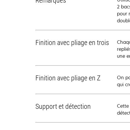
Remarques
2 bac
pour r
double
Finition avec pliage en trois
Chaque
replié
une e
Finition avec pliage en Z
On pa
qui cr
Support et détection
Cette
détect