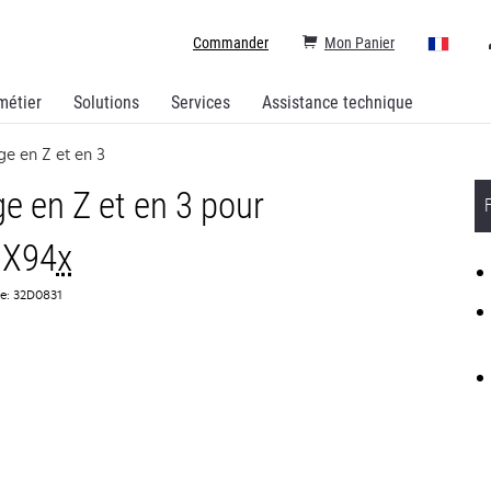
Commander
Mon Panier
métier
Solutions
Services
Assistance technique
ge en Z et en 3
age en Z et en 3 pour
CX94
x
ce: 32D0831