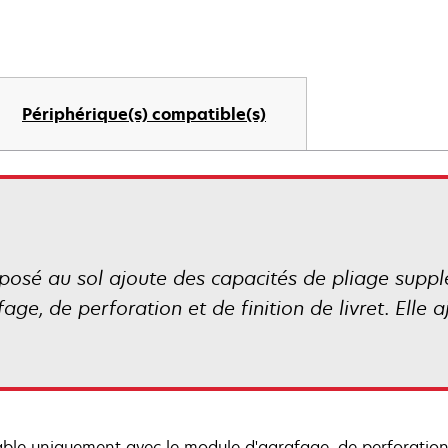
Périphérique(s) compatible(s)
t posé au sol ajoute des capacités de pliage suppl
fage, de perforation et de finition de livret. Elle
sable uniquement avec le module d'agrafage, de perforation e