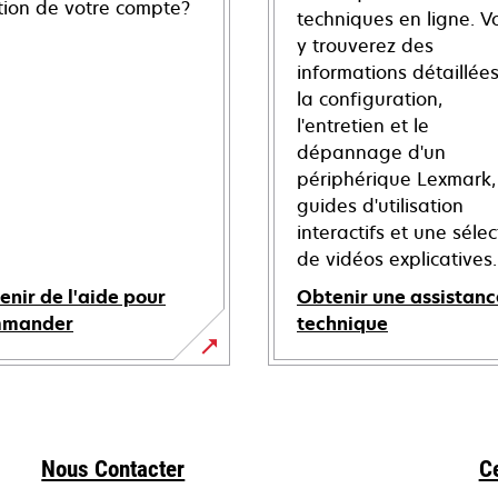
tion de votre compte?
techniques en ligne. V
y trouverez des
informations détaillées
la configuration,
l'entretien et le
dépannage d'un
périphérique Lexmark,
guides d'utilisation
interactifs et une sélec
de vidéos explicatives.
enir de l'aide pour
Obtenir une assistanc
mmander
technique
s’ouvre
dans
un
nouvel
Nous Contacter
C
onglet