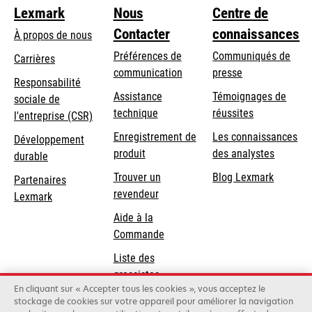
Lexmark
Nous
Centre de
Contacter
connaissances
À propos de nous
Préférences de
Communiqués de
Carrières
communication
presse
s’ouvre
Responsabilité
s’ouvre
Assistance
Témoignages de
dans
sociale de
dans
s’ouvre
technique
réussites
un
s’ouvre
l'entreprise (CSR)
un
dans
nouvel
dans
Enregistrement de
Les connaissances
Développement
nouvel
un
onglet
un
produit
des analystes
durable
onglet
nouvel
nouvel
Trouver un
Blog Lexmark
onglet
Partenaires
onglet
revendeur
Lexmark
Aide à la
Commande
Liste des
grossistes
En cliquant sur « Accepter tous les cookies », vous acceptez le
stockage de cookies sur votre appareil pour améliorer la navigation