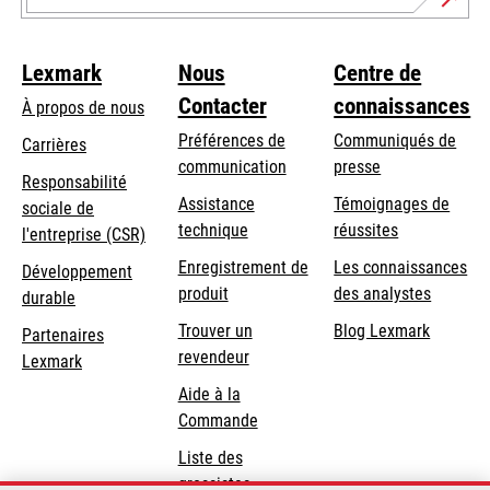
Lexmark
Nous
Centre de
Contacter
connaissances
À propos de nous
Préférences de
Communiqués de
Carrières
communication
presse
s’ouvre
Responsabilité
s’ouvre
Assistance
Témoignages de
dans
sociale de
dans
s’ouvre
technique
réussites
un
s’ouvre
l'entreprise (CSR)
un
dans
nouvel
dans
Enregistrement de
Les connaissances
Développement
nouvel
un
onglet
un
produit
des analystes
durable
onglet
nouvel
nouvel
Trouver un
Blog Lexmark
onglet
Partenaires
onglet
revendeur
Lexmark
Aide à la
Commande
Liste des
grossistes