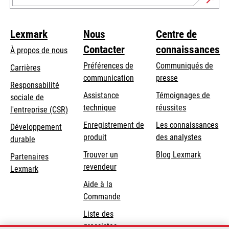
Lexmark
Nous
Centre de
Contacter
connaissances
À propos de nous
Préférences de
Communiqués de
Carrières
communication
presse
s’ouvre
Responsabilité
s’ouvre
Assistance
Témoignages de
dans
sociale de
dans
s’ouvre
technique
réussites
un
s’ouvre
l'entreprise (CSR)
un
dans
nouvel
dans
Enregistrement de
Les connaissances
Développement
nouvel
un
onglet
un
produit
des analystes
durable
onglet
nouvel
nouvel
Trouver un
Blog Lexmark
onglet
Partenaires
onglet
revendeur
Lexmark
Aide à la
Commande
Liste des
grossistes