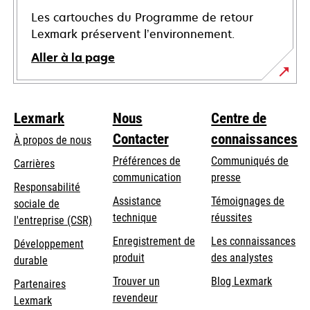
Les cartouches du Programme de retour
Lexmark préservent l’environnement.
Aller à la page
Lexmark
Nous
Centre de
Contacter
connaissances
À propos de nous
Préférences de
Communiqués de
Carrières
communication
presse
s’ouvre
Responsabilité
s’ouvre
Assistance
Témoignages de
dans
sociale de
dans
s’ouvre
technique
réussites
un
s’ouvre
l'entreprise (CSR)
un
dans
nouvel
dans
Enregistrement de
Les connaissances
Développement
nouvel
un
onglet
un
produit
des analystes
durable
onglet
nouvel
nouvel
Trouver un
Blog Lexmark
onglet
Partenaires
onglet
revendeur
Lexmark