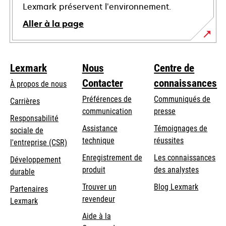
Lexmark préservent l’environnement.
Aller à la page
Lexmark
Nous
Centre de
Contacter
connaissances
À propos de nous
Préférences de
Communiqués de
Carrières
communication
presse
s’ouvre
Responsabilité
s’ouvre
Assistance
Témoignages de
dans
sociale de
dans
s’ouvre
technique
réussites
un
s’ouvre
l'entreprise (CSR)
un
dans
nouvel
dans
Enregistrement de
Les connaissances
Développement
nouvel
un
onglet
un
produit
des analystes
durable
onglet
nouvel
nouvel
Trouver un
Blog Lexmark
onglet
Partenaires
onglet
revendeur
Lexmark
Aide à la