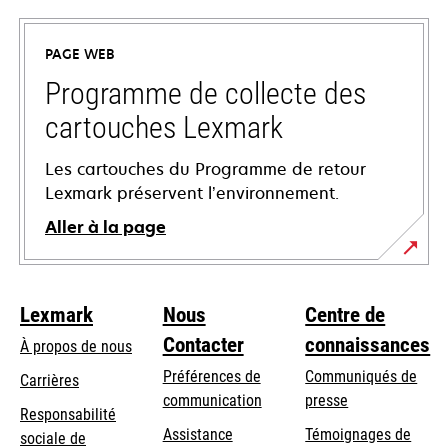
dans
un
PAGE WEB
nouvel
onglet
Programme de collecte des
cartouches Lexmark
Les cartouches du Programme de retour
Lexmark préservent l’environnement.
Aller à la page
Lexmark
Nous
Centre de
Contacter
connaissances
À propos de nous
Préférences de
Communiqués de
Carrières
communication
presse
s’ouvre
Responsabilité
s’ouvre
Assistance
Témoignages de
dans
sociale de