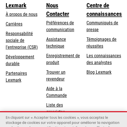
Lexmark
Nous
Centre de
Contacter
connaissances
À propos de nous
Préférences de
Communiqués de
Carrières
communication
presse
s’ouvre
Responsabilité
s’ouvre
Assistance
Témoignages de
dans
sociale de
dans
s’ouvre
technique
réussites
un
s’ouvre
l'entreprise (CSR)
un
dans
nouvel
dans
Enregistrement de
Les connaissances
Développement
nouvel
un
onglet
un
produit
des analystes
durable
onglet
nouvel
nouvel
Trouver un
Blog Lexmark
onglet
Partenaires
onglet
revendeur
Lexmark
Aide à la
Commande
Liste des
grossistes
En cliquant sur « Accepter tous les cookies », vous acceptez le
stockage de cookies sur votre appareil pour améliorer la navigation