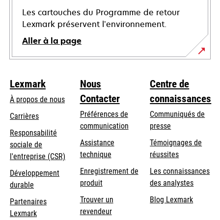
Les cartouches du Programme de retour
Lexmark préservent l’environnement.
Aller à la page
Lexmark
Nous
Centre de
Contacter
connaissances
À propos de nous
Préférences de
Communiqués de
Carrières
communication
presse
s’ouvre
Responsabilité
s’ouvre
Assistance
Témoignages de
dans
sociale de
dans
s’ouvre
technique
réussites
un
s’ouvre
l'entreprise (CSR)
un
dans
nouvel
dans
Enregistrement de
Les connaissances
Développement
nouvel
un
onglet
un
produit
des analystes
durable
onglet
nouvel
nouvel
Trouver un
Blog Lexmark
onglet
Partenaires
onglet
revendeur
Lexmark