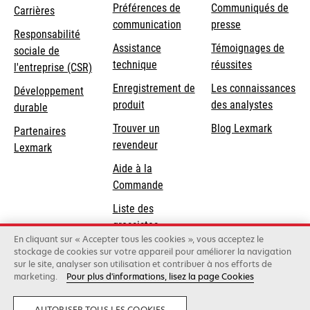
Préférences de
Communiqués de
Carrières
communication
presse
s’ouvre
Responsabilité
s’ouvre
Assistance
Témoignages de
dans
sociale de
dans
s’ouvre
technique
réussites
un
s’ouvre
l'entreprise (CSR)
un
dans
nouvel
dans
Enregistrement de
Les connaissances
Développement
nouvel
un
onglet
un
produit
des analystes
durable
onglet
nouvel
nouvel
Trouver un
Blog Lexmark
onglet
Partenaires
onglet
revendeur
Lexmark
Aide à la
Commande
Liste des
grossistes
En cliquant sur « Accepter tous les cookies », vous acceptez le
stockage de cookies sur votre appareil pour améliorer la navigation
sur le site, analyser son utilisation et contribuer à nos efforts de
Lexmark International, Inc., une entreprise Xerox
marketing.
Pour plus d'informations, lisez la page Cookies
©2026 Tous droits réservés.
Légal
Conditions générales
Politique de
confidentialité
Annuler le contrat
AUTORISER TOUS LES COOKIES