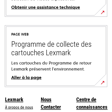
Obtenir une assistance technique
s’ouvre
dans
un
PAGE WEB
nouvel
onglet
Programme de collecte des
cartouches Lexmark
Les cartouches du Programme de retour
Lexmark préservent l’environnement.
Aller à la page
Lexmark
Nous
Centre de
Contacter
connaissances
À propos de nous