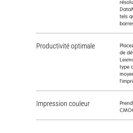
résol
DataM
tels 
barre
Productivité optimale
Place
de dé
Lexma
type 
moyen
l'imp
Impression couleur
Prend
CMOCA