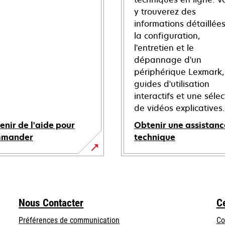
y trouverez des
informations détaillées
la configuration,
l'entretien et le
dépannage d'un
périphérique Lexmark,
guides d'utilisation
interactifs et une sélec
de vidéos explicatives.
enir de l'aide pour
Obtenir une assistanc
mmander
technique
s’ouvre
dans
un
nouvel
Nous Contacter
C
onglet
Préférences de communication
Co