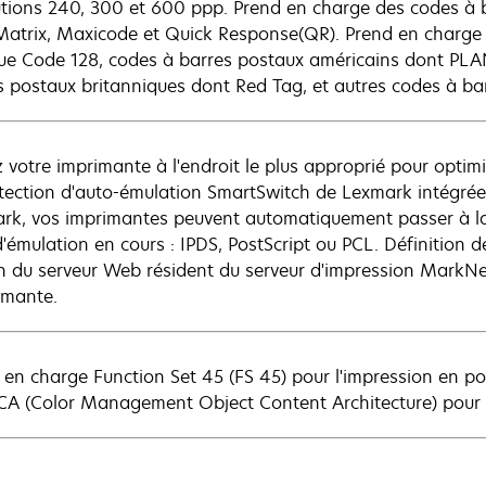
utions 240, 300 et 600 ppp. Prend en charge des codes à b
atrix, Maxicode et Quick Response(QR). Prend en charge
que Code 128, codes à barres postaux américains dont PLAN
s postaux britanniques dont Red Tag, et autres codes à barr
z votre imprimante à l'endroit le plus approprié pour optimi
tection d'auto-émulation SmartSwitch de Lexmark intégrée
rk, vos imprimantes peuvent automatiquement passer à la
d'émulation en cours : IPDS, PostScript ou PCL. Définition
 du serveur Web résident du serveur d'impression MarkNet,
rimante.
 en charge Function Set 45 (FS 45) pour l'impression en po
 (Color Management Object Content Architecture) pour l'