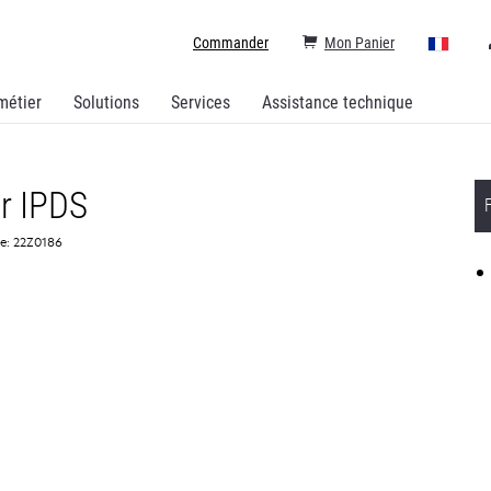
Commander
Mon Panier
métier
Solutions
Services
Assistance technique
r IPDS
ce: 22Z0186