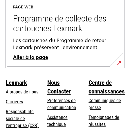
un
PAGE WEB
nouvel
onglet
Programme de collecte des
cartouches Lexmark
Les cartouches du Programme de retour
Lexmark préservent l’environnement.
Aller à la page
Lexmark
Nous
Centre de
Contacter
connaissances
À propos de nous
Préférences de
Communiqués de
Carrières
communication
presse
s’ouvre
Responsabilité
s’ouvre
Assistance
Témoignages de
dans
sociale de
dans
s’ouvre
technique
réussites
un
s’ouvre
l'entreprise (CSR)