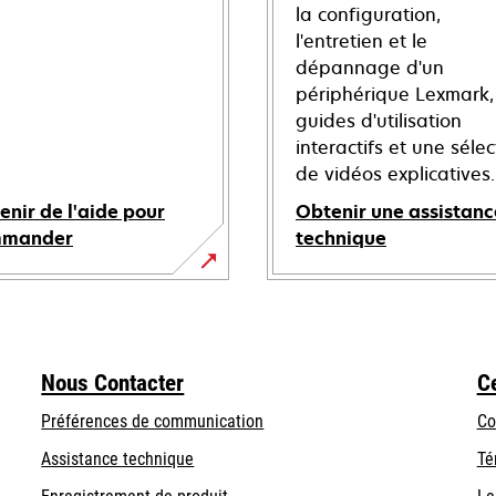
la configuration,
l'entretien et le
dépannage d'un
périphérique Lexmark,
guides d'utilisation
interactifs et une sélec
de vidéos explicatives.
enir de l'aide pour
Obtenir une assistanc
mmander
technique
s’ouvre
dans
un
nouvel
Nous Contacter
C
onglet
Préférences de communication
Co
s’ouvre
s’ouvre
Assistance technique
Té
dans
dans