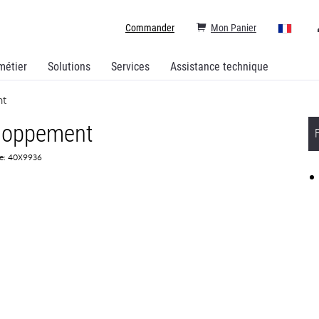
Commander
Mon Panier
métier
Solutions
Services
Assistance technique
nt
eloppement
ce: 40X9936