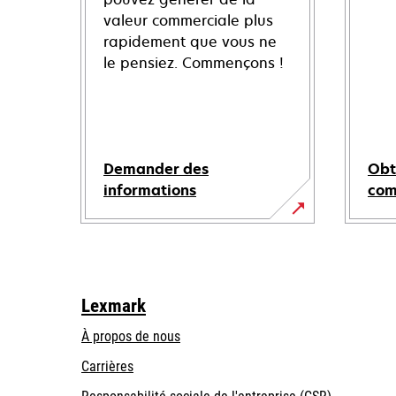
valeur commerciale plus
rapidement que vous ne
le pensiez. Commençons !
Demander des
Obt
informations
co
Lexmark
À propos de nous
Carrières
s’ouvre
s’ouvre