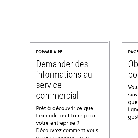
FORMULAIRE
PAG
Demander des
Ob
informations au
po
service
Vou
commercial
sui
ques
Prêt à découvrir ce que
lign
Lexmark peut faire pour
ges
votre entreprise ?
Découvrez comment vous
pouvez générer de la