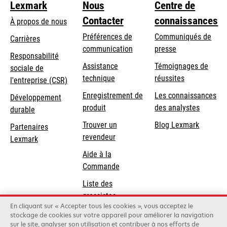
Lexmark
Nous
Centre de
Contacter
connaissances
À propos de nous
Préférences de
Communiqués de
Carrières
communication
presse
s’ouvre
Responsabilité
s’ouvre
Assistance
Témoignages de
dans
sociale de
dans
s’ouvre
technique
réussites
un
s’ouvre
l'entreprise (CSR)
un
dans
nouvel
dans
Enregistrement de
Les connaissances
Développement
nouvel
un
onglet
un
produit
des analystes
durable
onglet
nouvel
nouvel
Trouver un
Blog Lexmark
onglet
Partenaires
onglet
revendeur
Lexmark
Aide à la
Commande
Liste des
grossistes
En cliquant sur « Accepter tous les cookies », vous acceptez le
stockage de cookies sur votre appareil pour améliorer la navigation
sur le site, analyser son utilisation et contribuer à nos efforts de
Lexmark International, Inc., une entreprise Xerox